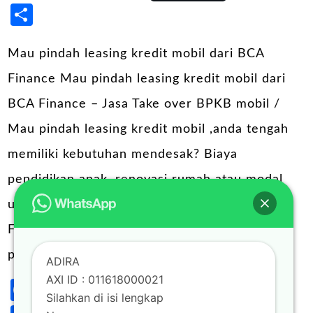
Share
Mau pindah leasing kredit mobil dari BCA
Finance Mau pindah leasing kredit mobil dari
BCA Finance – Jasa Take over BPKB mobil /
Mau pindah leasing kredit mobil ,anda tengah
memiliki kebutuhan mendesak? Biaya
pendidikan anak, renovasi rumah atau modal
usaha? Take over Kredit mobil melalui ADIRA
Finance bisa menjadi solusi terbaik dalam
pemenuhan berbagai …
ADIRA
AXI ID : 011618000021
Facebook
Twitter
Blogger
LinkedIn
Email
X
Wh
Post
Silahkan di isi lengkap