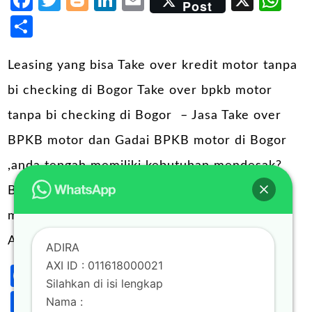
Facebook
Twitter
Blogger
LinkedIn
Email
X
Wh
Post
Share
Leasing yang bisa Take over kredit motor tanpa
bi checking di Bogor Take over bpkb motor
tanpa bi checking di Bogor – Jasa Take over
BPKB motor dan Gadai BPKB motor di Bogor
,anda tengah memiliki kebutuhan mendesak?
Biaya pendidikan anak, renovasi rumah atau
modal usaha? Take over Kredit mobil melalui
ADIRA Finance bisa menjadi …
ADIRA
AXI ID : 011618000021
Facebook
Twitter
Blogger
LinkedIn
Email
X
Wh
Post
Silahkan di isi lengkap
Share
Nama :