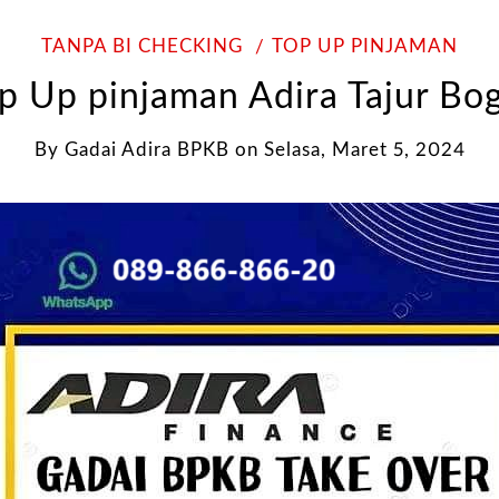
TANPA BI CHECKING
TOP UP PINJAMAN
p Up pinjaman Adira Tajur Bo
By
Gadai Adira BPKB
on
Selasa, Maret 5, 2024