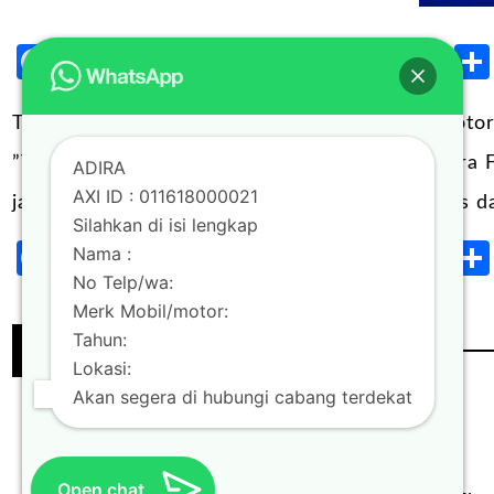
Facebook
Twitter
Blogger
LinkedIn
Email
X
Wh
Post
TOP UP Pinjaman jaminan BPKB mobil dan motor 
”Top Up” ? Program Top up adalah produk Adira
ADIRA
AXI ID : 011618000021
jaminan BPKB mobil adalah pemberian fasilitas d
Silahkan di isi lengkap
Facebook
Twitter
Blogger
LinkedIn
Email
X
Wh
Nama :
Post
No Telp/wa:
Merk Mobil/motor:
Tahun:
Continue Reading
Lokasi:
Akan segera di hubungi cabang terdekat
Open chat