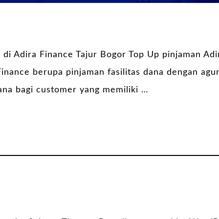
atsApp
Share
di Adira Finance Tajur Bogor Top Up pinjaman A
 Finance berupa pinjaman fasilitas dana dengan 
ana bagi customer yang memiliki …
atsApp
Share