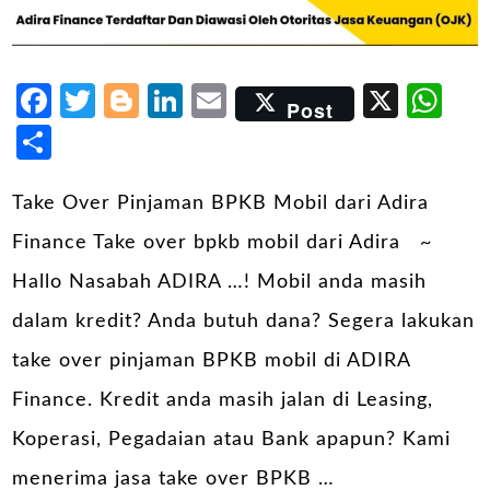
Facebook
Twitter
Blogger
LinkedIn
Email
X
Wh
Post
Share
Take Over Pinjaman BPKB Mobil dari Adira
Finance Take over bpkb mobil dari Adira ~
Hallo Nasabah ADIRA …! Mobil anda masih
dalam kredit? Anda butuh dana? Segera lakukan
take over pinjaman BPKB mobil di ADIRA
Finance. Kredit anda masih jalan di Leasing,
Koperasi, Pegadaian atau Bank apapun? Kami
menerima jasa take over BPKB …