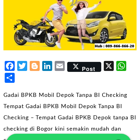
Facebook
Twitter
Blogger
LinkedIn
Email
X
Wh
Post
Share
Gadai BPKB Mobil Depok Tanpa BI Checking
Tempat Gadai BPKB Mobil Depok Tanpa BI
Checking – Tempat Gadai BPKB Depok tanpa BI
checking di Bogor kini semakin mudah dan