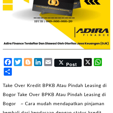
Facebook
Twitter
Blogger
LinkedIn
Email
X
Wh
Post
Share
Take Over Kredit BPKB Atau Pindah Leasing di
Bogor Take Over BPKB Atau Pindah Leasing di
Bogor ~ Cara mudah mendapatkan pinjaman
kembali dari kendaraan dengan status kredit