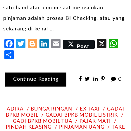
satu hambatan umum saat mengajukan
pinjaman adalah proses BI Checking, atau yang
sekarang di kenal …
Facebook
Twitter
Blogger
LinkedIn
Email
X
Wh
Post
Share
Continue Reading
0
ADIRA
BUNGA RINGAN
EX TAXI
GADAI
BPKB MOBIL
GADAI BPKB MOBIL LISTRIK
GADI BPKB MOBIL TUA
PAJAK MATI
PINDAH KEASING
PINJAMAN UANG
TAKE