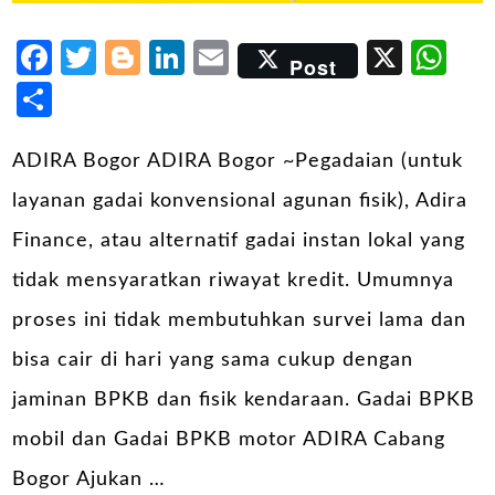
Facebook
Twitter
Blogger
LinkedIn
Email
X
Wh
Post
Share
ADIRA Bogor ADIRA Bogor ~Pegadaian (untuk
layanan gadai konvensional agunan fisik), Adira
Finance, atau alternatif gadai instan lokal yang
tidak mensyaratkan riwayat kredit. Umumnya
proses ini tidak membutuhkan survei lama dan
bisa cair di hari yang sama cukup dengan
jaminan BPKB dan fisik kendaraan. Gadai BPKB
mobil dan Gadai BPKB motor ADIRA Cabang
Bogor Ajukan …