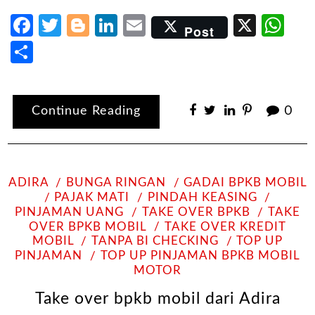
Facebook
Twitter
Blogger
LinkedIn
Email
X
Wh
Post
Share
Continue Reading
0
ADIRA
BUNGA RINGAN
GADAI BPKB MOBIL
PAJAK MATI
PINDAH KEASING
PINJAMAN UANG
TAKE OVER BPKB
TAKE
OVER BPKB MOBIL
TAKE OVER KREDIT
MOBIL
TANPA BI CHECKING
TOP UP
PINJAMAN
TOP UP PINJAMAN BPKB MOBIL
MOTOR
Take over bpkb mobil dari Adira