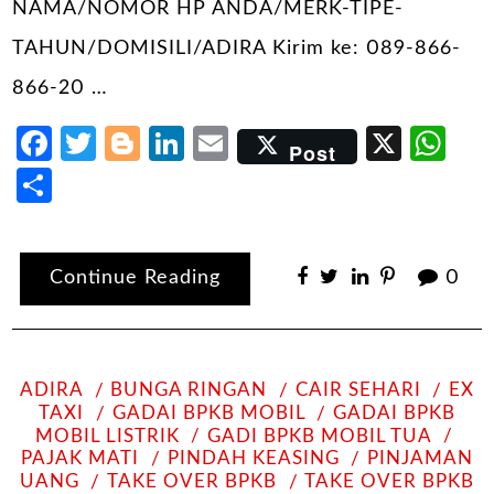
NAMA/NOMOR HP ANDA/MERK-TIPE-
TAHUN/DOMISILI/ADIRA Kirim ke: 089-866-
866-20 …
Facebook
Twitter
Blogger
LinkedIn
Email
X
Wh
Post
Share
Continue Reading
0
ADIRA
BUNGA RINGAN
CAIR SEHARI
EX
TAXI
GADAI BPKB MOBIL
GADAI BPKB
MOBIL LISTRIK
GADI BPKB MOBIL TUA
PAJAK MATI
PINDAH KEASING
PINJAMAN
UANG
TAKE OVER BPKB
TAKE OVER BPKB