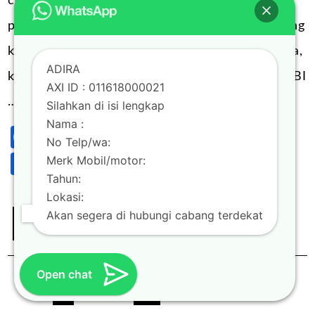
cepat. Salah satu kendala dalam pengajuan
pinjaman adalah proses BI checking yang sering
kali memperlambat persetujuan. Kabar baiknya,
ADIRA
kini tersedia layanan gadai BPKB mobil tanpa BI
AXI ID : 011618000021
…
Silahkan di isi lengkap
Nama :
Facebook
Twitter
Blogger
LinkedIn
Email
X
Wh
Post
No Telp/wa:
Share
Merk Mobil/motor:
Tahun:
Lokasi:
Akan segera di hubungi cabang terdekat
Continue Reading
0
Open chat
Paginasi
1
2
3
…
76
Next →