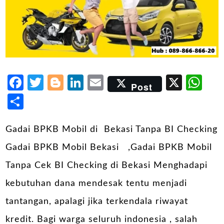
Facebook
Twitter
Blogger
LinkedIn
Email
X
Wh
Post
Share
Gadai BPKB Mobil di Bekasi Tanpa BI Checking
Gadai BPKB Mobil Bekasi ,Gadai BPKB Mobil
Tanpa Cek BI Checking di Bekasi Menghadapi
kebutuhan dana mendesak tentu menjadi
tantangan, apalagi jika terkendala riwayat
kredit. Bagi warga seluruh indonesia , salah