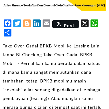
Facebook
Twitter
Blogger
LinkedIn
Email
X
Wh
Post
Share
Take Over Gadai BPKB Mobil ke Leasing Lain
tanpa BI Checking Take Over Gadai BPKB
Mobil ~Pernahkah kamu berada dalam situasi
di mana kamu sangat membutuhkan dana
tambahan, tetapi BPKB mobilmu masih
“sekolah” alias sedang di gadaikan di lembaga
pembiayaan (leasing)? Atau mungkin kamu
merasa bunga cicilan di tempat saat ini terlalu