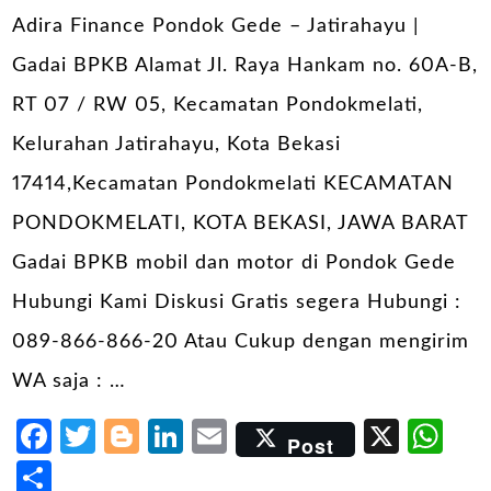
Adira Finance Pondok Gede – Jatirahayu |
Gadai BPKB Alamat Jl. Raya Hankam no. 60A-B,
RT 07 / RW 05, Kecamatan Pondokmelati,
Kelurahan Jatirahayu, Kota Bekasi
17414,Kecamatan Pondokmelati KECAMATAN
PONDOKMELATI, KOTA BEKASI, JAWA BARAT
Gadai BPKB mobil dan motor di Pondok Gede
Hubungi Kami Diskusi Gratis segera Hubungi :
089-866-866-20 Atau Cukup dengan mengirim
WA saja : …
Facebook
Twitter
Blogger
LinkedIn
Email
X
Wh
Post
Share