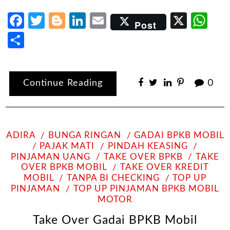
Facebook
Twitter
Blogger
LinkedIn
Email
X
Wh
Post
Share
Continue Reading
0
ADIRA
BUNGA RINGAN
GADAI BPKB MOBIL
PAJAK MATI
PINDAH KEASING
PINJAMAN UANG
TAKE OVER BPKB
TAKE
OVER BPKB MOBIL
TAKE OVER KREDIT
MOBIL
TANPA BI CHECKING
TOP UP
PINJAMAN
TOP UP PINJAMAN BPKB MOBIL
MOTOR
Take Over Gadai BPKB Mobil