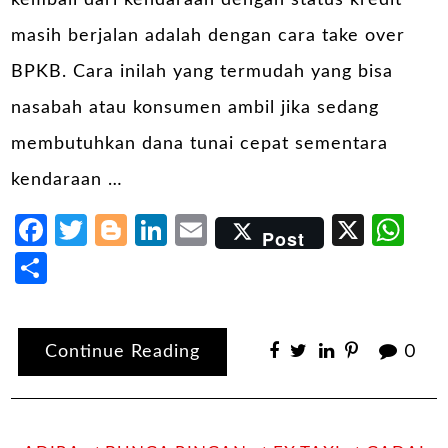
masih berjalan adalah dengan cara take over
BPKB. Cara inilah yang termudah yang bisa
nasabah atau konsumen ambil jika sedang
membutuhkan dana tunai cepat sementara
kendaraan …
Facebook
Twitter
Blogger
LinkedIn
Email
X
Wh
Post
Share
Continue Reading
0