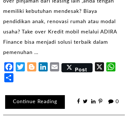
over pinjaman dari leasing lain ,anda tengah
memiliki kebutuhan mendesak? Biaya
pendidikan anak, renovasi rumah atau modal
usaha? Take over Kredit mobil melalui ADIRA
Finance bisa menjadi solusi terbaik dalam
pemenuhan …
Facebook
Twitter
Blogger
LinkedIn
Email
X
Wh
Post
Share
Continue Reading
0