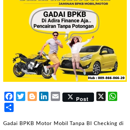
Facebook
Twitter
Blogger
LinkedIn
Email
X
Wh
Post
Share
Gadai BPKB Motor Mobil Tanpa BI Checking di