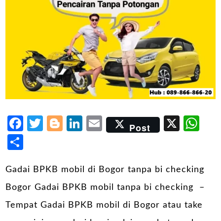
Facebook
Twitter
Blogger
LinkedIn
Email
X
Wh
Post
Share
Gadai BPKB mobil di Bogor tanpa bi checking
Bogor Gadai BPKB mobil tanpa bi checking –
Tempat Gadai BPKB mobil di Bogor atau take