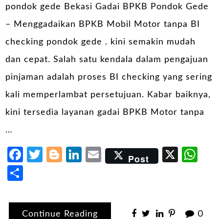
pondok gede Bekasi Gadai BPKB Pondok Gede
– Menggadaikan BPKB Mobil Motor tanpa BI
checking pondok gede . kini semakin mudah
dan cepat. Salah satu kendala dalam pengajuan
pinjaman adalah proses BI checking yang sering
kali memperlambat persetujuan. Kabar baiknya,
kini tersedia layanan gadai BPKB Motor tanpa
…
Facebook
Twitter
Blogger
LinkedIn
Email
X
Wh
Post
Share
Continue Reading
0