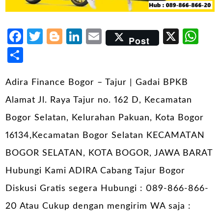
Facebook
Twitter
Blogger
LinkedIn
Email
X
Wh
Post
Share
Adira Finance Bogor – Tajur | Gadai BPKB
Alamat Jl. Raya Tajur no. 162 D, Kecamatan
Bogor Selatan, Kelurahan Pakuan, Kota Bogor
16134,Kecamatan Bogor Selatan KECAMATAN
BOGOR SELATAN, KOTA BOGOR, JAWA BARAT
Hubungi Kami ADIRA Cabang Tajur Bogor
Diskusi Gratis segera Hubungi : 089-866-866-
20 Atau Cukup dengan mengirim WA saja :