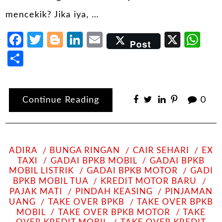
mencekik? Jika iya, …
Facebook
Twitter
Blogger
LinkedIn
Email
X
Wh
Post
Share
Continue Reading
0
ADIRA
BUNGA RINGAN
CAIR SEHARI
EX
TAXI
GADAI BPKB MOBIL
GADAI BPKB
MOBIL LISTRIK
GADAI BPKB MOTOR
GADI
BPKB MOBIL TUA
KREDIT MOTOR BARU
PAJAK MATI
PINDAH KEASING
PINJAMAN
UANG
TAKE OVER BPKB
TAKE OVER BPKB
MOBIL
TAKE OVER BPKB MOTOR
TAKE