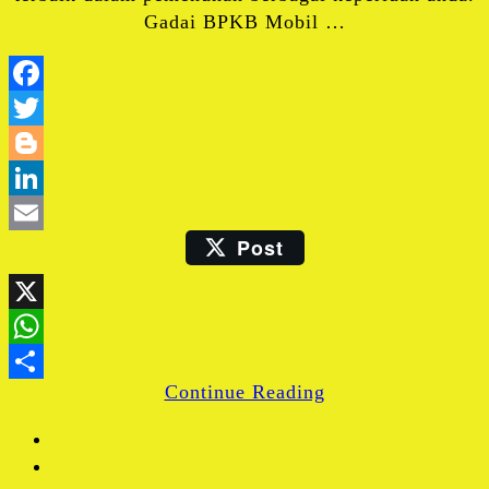
Gadai BPKB Mobil …
Facebook
Twitter
Blogger
LinkedIn
Post
Email
X
WhatsApp
Continue Reading
Share