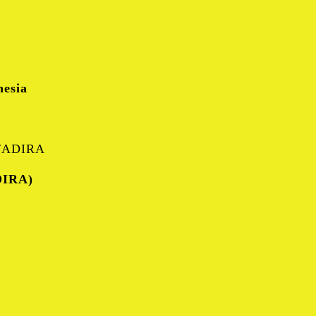
nesia
/ADIRA
DIRA)