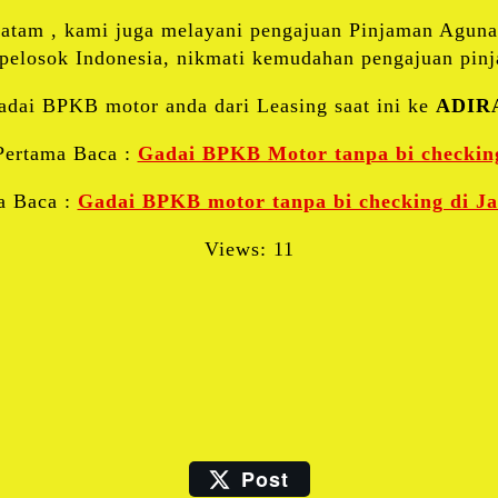
Batam , kami juga melayani pengajuan Pinjaman Agun
uh pelosok Indonesia, nikmati kemudahan pengajuan p
adai BPKB motor anda dari Leasing saat ini ke
ADIRA
Pertama Baca :
Gadai BPKB Motor tanpa bi checkin
a Baca :
Gadai BPKB motor tanpa bi checking di Ja
Views: 11
Facebook
Twitter
Blogger
LinkedIn
Post
Email