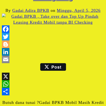
By
Gadai Adira BPKB
on
Minggu, April 5, 2026
Facebook
Twitter
Blogger
LinkedIn
Post
Email
X
WhatsApp
Share
Butuh dana tunai ?Gadai BPKB Mobil Masih Kredit