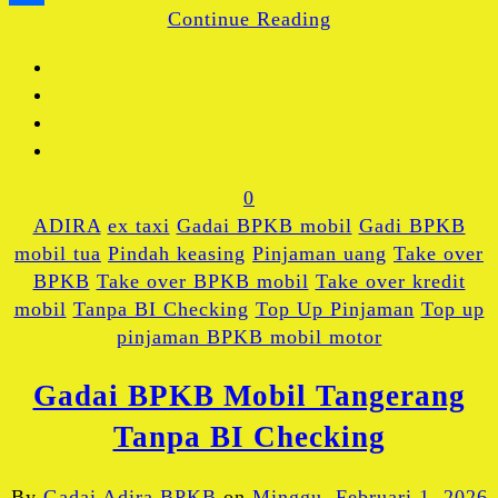
Continue Reading
Share
0
ADIRA
ex taxi
Gadai BPKB mobil
Gadi BPKB
mobil tua
Pindah keasing
Pinjaman uang
Take over
BPKB
Take over BPKB mobil
Take over kredit
mobil
Tanpa BI Checking
Top Up Pinjaman
Top up
pinjaman BPKB mobil motor
Gadai BPKB Mobil Tangerang
Tanpa BI Checking
By
Gadai Adira BPKB
on
Minggu, Februari 1, 2026