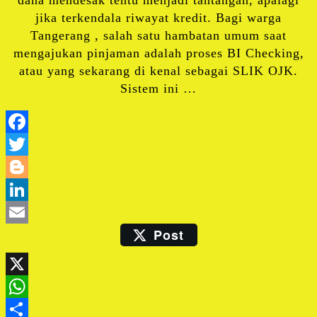
dana mendesak tentu menjadi tantangan, apalagi
jika terkendala riwayat kredit. Bagi warga
Tangerang , salah satu hambatan umum saat
mengajukan pinjaman adalah proses BI Checking,
atau yang sekarang di kenal sebagai SLIK OJK.
Sistem ini …
Facebook
Twitter
Blogger
LinkedIn
Post
Email
X
WhatsApp