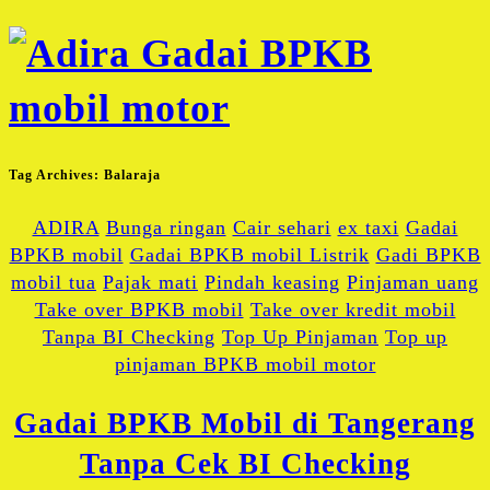
Tag Archives:
Balaraja
ADIRA
Bunga ringan
Cair sehari
ex taxi
Gadai
BPKB mobil
Gadai BPKB mobil Listrik
Gadi BPKB
mobil tua
Pajak mati
Pindah keasing
Pinjaman uang
Take over BPKB mobil
Take over kredit mobil
Tanpa BI Checking
Top Up Pinjaman
Top up
pinjaman BPKB mobil motor
Gadai BPKB Mobil di Tangerang
Tanpa Cek BI Checking