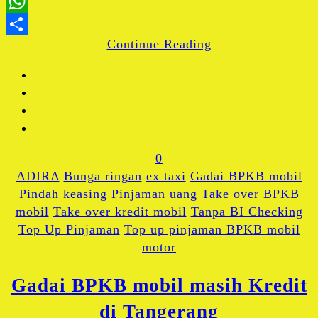
X
WhatsApp
Continue Reading
Share
0
ADIRA
Bunga ringan
ex taxi
Gadai BPKB mobil
Pindah keasing
Pinjaman uang
Take over BPKB
mobil
Take over kredit mobil
Tanpa BI Checking
Top Up Pinjaman
Top up pinjaman BPKB mobil
motor
Gadai BPKB mobil masih Kredit
di Tangerang