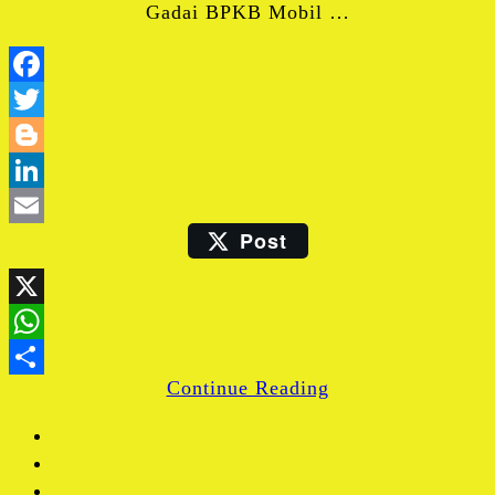
Gadai BPKB Mobil …
Facebook
Twitter
Blogger
LinkedIn
Post
Email
X
WhatsApp
Continue Reading
Share