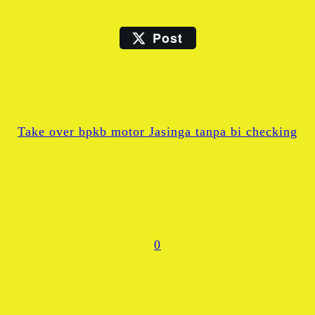
LinkedIn
Post
Email
X
WhatsApp
Take over bpkb motor Jasinga tanpa bi checking
Share
0