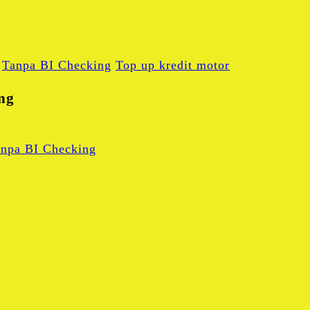
Tanpa BI Checking
Top up kredit motor
ng