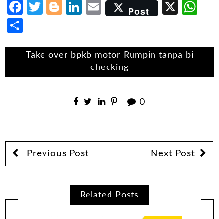
Facebook
Twitter
Blogger
LinkedIn
Email
X
Wh
Post
Share
Take over bpkb motor Rumpin tanpa bi
checking
0
Previous Post
Next Post
Related Posts