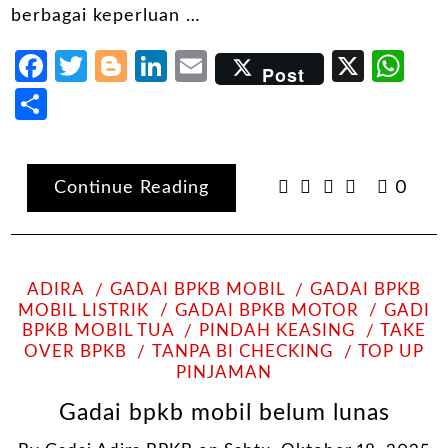
berbagai keperluan …
Facebook
Twitter
Blogger
LinkedIn
Email
X
Wh
Post
Share
Continue Reading
0
ADIRA
GADAI BPKB MOBIL
GADAI BPKB
MOBIL LISTRIK
GADAI BPKB MOTOR
GADI
BPKB MOBIL TUA
PINDAH KEASING
TAKE
OVER BPKB
TANPA BI CHECKING
TOP UP
PINJAMAN
Gadai bpkb mobil belum lunas