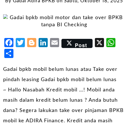
By
Gadai Adira BPKB
on
Sabtu, Oktober 18, 2025
Facebook
Twitter
Blogger
LinkedIn
Email
X
Wh
Post
Share
Gadai bpkb mobil belum lunas atau Take over
pindah leasing Gadai bpkb mobil belum lunas
~ Hallo Nasabah Kredit mobil …! Mobil anda
masih dalam kredit belum lunas ? Anda butuh
dana? Segera lakukan take over pinjaman BPKB
mobil ke ADIRA Finance. Kredit anda masih