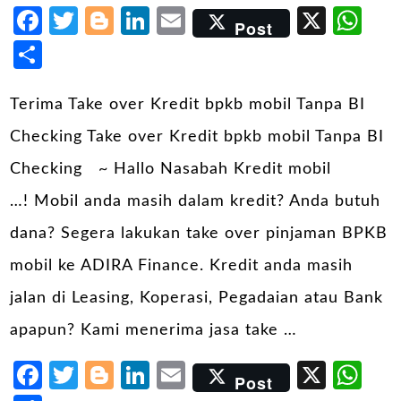
Facebook
Twitter
Blogger
LinkedIn
Email
X
Wh
Post
Share
Terima Take over Kredit bpkb mobil Tanpa BI
Checking Take over Kredit bpkb mobil Tanpa BI
Checking ~ Hallo Nasabah Kredit mobil
…! Mobil anda masih dalam kredit? Anda butuh
dana? Segera lakukan take over pinjaman BPKB
mobil ke ADIRA Finance. Kredit anda masih
jalan di Leasing, Koperasi, Pegadaian atau Bank
apapun? Kami menerima jasa take …
Facebook
Twitter
Blogger
LinkedIn
Email
X
Wh
Post