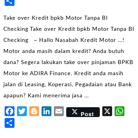
Share
Take over Kredit bpkb Motor Tanpa BI
Checking Take over Kredit bpkb Motor Tanpa BI
Checking ~ Hallo Nasabah Kredit Motor …!
Motor anda masih dalam kredit? Anda butuh
dana? Segera lakukan take over pinjaman BPKB
Motor ke ADIRA Finance. Kredit anda masih
jalan di Leasing, Koperasi, Pegadaian atau Bank
apapun? Kami menerima jasa …
Facebook
Twitter
Blogger
LinkedIn
Email
X
Wh
Post
Share