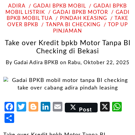
ADIRA
GADAI BPKB MOBIL
GADAI BPKB
MOBIL LISTRIK
GADAI BPKB MOTOR
GADI
BPKB MOBIL TUA
PINDAH KEASING
TAKE
OVER BPKB
TANPA BI CHECKING
TOP UP
PINJAMAN
Take over Kredit bpkb Motor Tanpa BI
Checking di Bekasi
By
Gadai Adira BPKB
on
Rabu, Oktober 22, 2025
Facebook
Twitter
Blogger
LinkedIn
Email
X
Wh
Post
Share