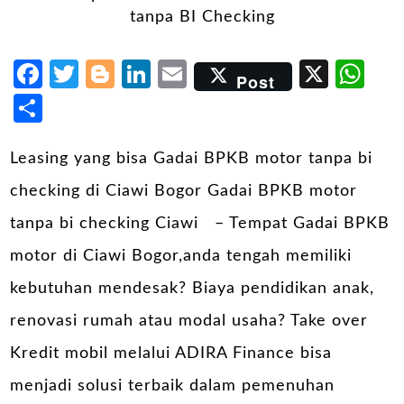
Facebook
Twitter
Blogger
LinkedIn
Email
X
Wh
Post
Share
Leasing yang bisa Gadai BPKB motor tanpa bi
checking di Ciawi Bogor Gadai BPKB motor
tanpa bi checking Ciawi – Tempat Gadai BPKB
motor di Ciawi Bogor,anda tengah memiliki
kebutuhan mendesak? Biaya pendidikan anak,
renovasi rumah atau modal usaha? Take over
Kredit mobil melalui ADIRA Finance bisa
menjadi solusi terbaik dalam pemenuhan