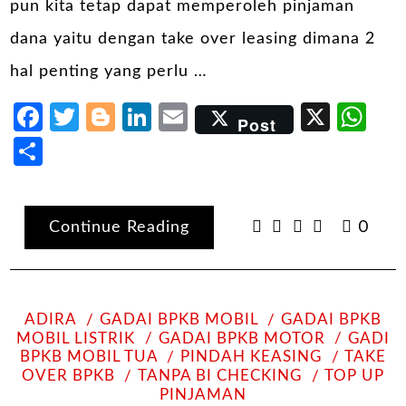
pun kita tetap dapat memperoleh pinjaman
dana yaitu dengan take over leasing dimana 2
hal penting yang perlu …
Facebook
Twitter
Blogger
LinkedIn
Email
X
Wh
Post
Share
Continue Reading
0
ADIRA
GADAI BPKB MOBIL
GADAI BPKB
MOBIL LISTRIK
GADAI BPKB MOTOR
GADI
BPKB MOBIL TUA
PINDAH KEASING
TAKE
OVER BPKB
TANPA BI CHECKING
TOP UP
PINJAMAN