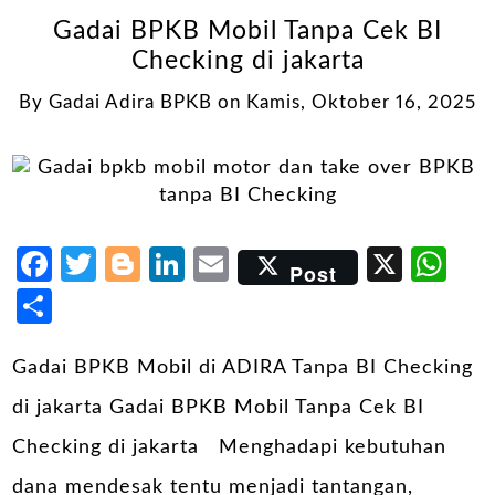
Gadai BPKB Mobil Tanpa Cek BI
Checking di jakarta
By
Gadai Adira BPKB
on
Kamis, Oktober 16, 2025
Facebook
Twitter
Blogger
LinkedIn
Email
X
Wh
Post
Share
Gadai BPKB Mobil di ADIRA Tanpa BI Checking
di jakarta Gadai BPKB Mobil Tanpa Cek BI
Checking di jakarta Menghadapi kebutuhan
dana mendesak tentu menjadi tantangan,