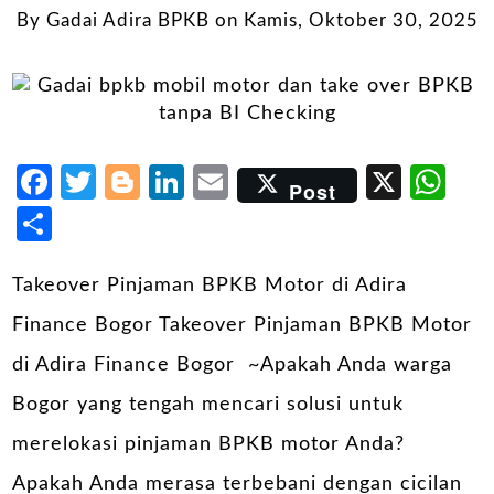
By
Gadai Adira BPKB
on
Kamis, Oktober 30, 2025
Facebook
Twitter
Blogger
LinkedIn
Email
X
Wh
Post
Share
Takeover Pinjaman BPKB Motor di Adira
Finance Bogor Takeover Pinjaman BPKB Motor
di Adira Finance Bogor ~Apakah Anda warga
Bogor yang tengah mencari solusi untuk
merelokasi pinjaman BPKB motor Anda?
Apakah Anda merasa terbebani dengan cicilan