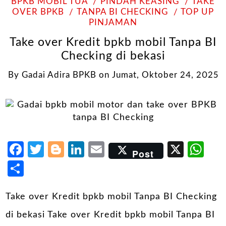
BPKB MOBIL TUA
PINDAH KEASING
TAKE
OVER BPKB
TANPA BI CHECKING
TOP UP
PINJAMAN
Take over Kredit bpkb mobil Tanpa BI
Checking di bekasi
By
Gadai Adira BPKB
on
Jumat, Oktober 24, 2025
Facebook
Twitter
Blogger
LinkedIn
Email
X
Wh
Post
Share
Take over Kredit bpkb mobil Tanpa BI Checking
di bekasi Take over Kredit bpkb mobil Tanpa BI