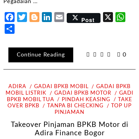
Pegadaian …
Facebook
Twitter
Blogger
LinkedIn
Email
X
Wh
Post
Share
Continue Reading
0
ADIRA
GADAI BPKB MOBIL
GADAI BPKB
MOBIL LISTRIK
GADAI BPKB MOTOR
GADI
BPKB MOBIL TUA
PINDAH KEASING
TAKE
OVER BPKB
TANPA BI CHECKING
TOP UP
PINJAMAN
Takeover Pinjaman BPKB Motor di
Adira Finance Bogor