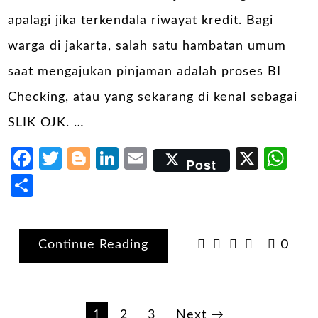
apalagi jika terkendala riwayat kredit. Bagi
warga di jakarta, salah satu hambatan umum
saat mengajukan pinjaman adalah proses BI
Checking, atau yang sekarang di kenal sebagai
SLIK OJK. …
Facebook
Twitter
Blogger
LinkedIn
Email
X
Wh
Post
Share
Continue Reading
0
Paginasi
1
2
3
Next →