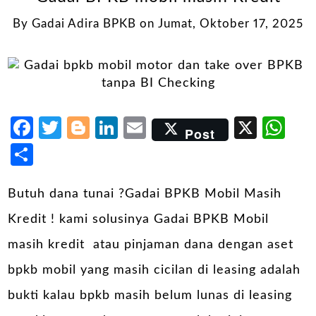
By
Gadai Adira BPKB
on
Jumat, Oktober 17, 2025
Facebook
Twitter
Blogger
LinkedIn
Email
X
Wh
Post
Share
Butuh dana tunai ?Gadai BPKB Mobil Masih
Kredit ! kami solusinya Gadai BPKB Mobil
masih kredit atau pinjaman dana dengan aset
bpkb mobil yang masih cicilan di leasing adalah
bukti kalau bpkb masih belum lunas di leasing