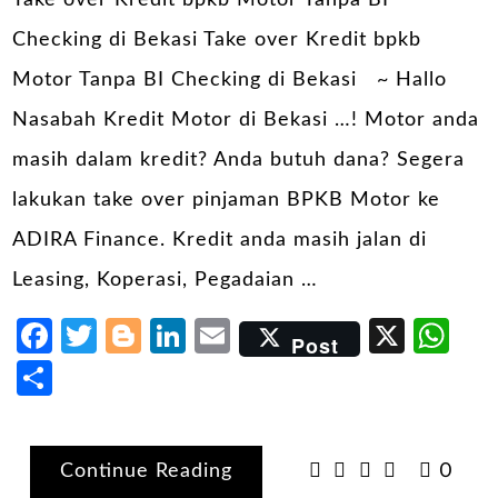
Take over Kredit bpkb Motor Tanpa BI
Checking di Bekasi Take over Kredit bpkb
Motor Tanpa BI Checking di Bekasi ~ Hallo
Nasabah Kredit Motor di Bekasi …! Motor anda
masih dalam kredit? Anda butuh dana? Segera
lakukan take over pinjaman BPKB Motor ke
ADIRA Finance. Kredit anda masih jalan di
Leasing, Koperasi, Pegadaian …
Facebook
Twitter
Blogger
LinkedIn
Email
X
Wh
Post
Share
Continue Reading
0