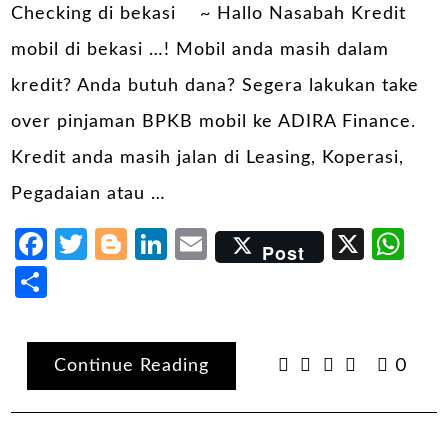
Checking di bekasi ~ Hallo Nasabah Kredit
mobil di bekasi …! Mobil anda masih dalam
kredit? Anda butuh dana? Segera lakukan take
over pinjaman BPKB mobil ke ADIRA Finance.
Kredit anda masih jalan di Leasing, Koperasi,
Pegadaian atau …
Facebook
Twitter
Blogger
LinkedIn
Email
X
Wh
Post
Share
Continue Reading
0