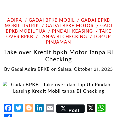
ADIRA
GADAI BPKB MOBIL
GADAI BPKB
MOBIL LISTRIK
GADAI BPKB MOTOR
GADI
BPKB MOBIL TUA
PINDAH KEASING
TAKE
OVER BPKB
TANPA BI CHECKING
TOP UP
PINJAMAN
Take over Kredit bpkb Motor Tanpa BI
Checking
By
Gadai Adira BPKB
on
Selasa, Oktober 21, 2025
Facebook
Twitter
Blogger
LinkedIn
Email
X
Wh
Post