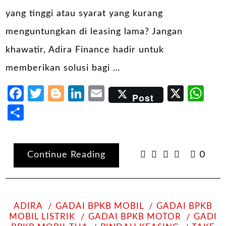
yang tinggi atau syarat yang kurang
menguntungkan di leasing lama? Jangan
khawatir, Adira Finance hadir untuk
memberikan solusi bagi …
Facebook
Twitter
Blogger
LinkedIn
Email
X
Wh
Post
Share
Continue Reading
0
ADIRA
GADAI BPKB MOBIL
GADAI BPKB
MOBIL LISTRIK
GADAI BPKB MOTOR
GADI