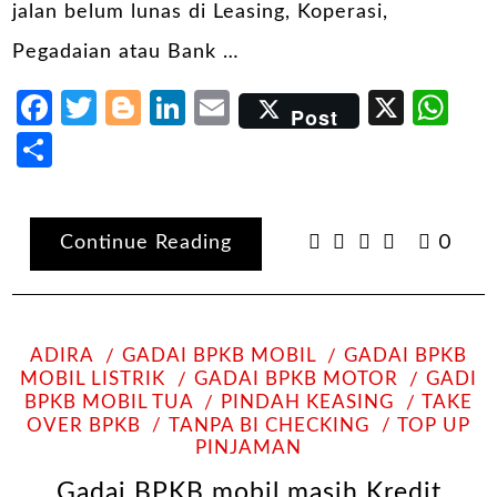
jalan belum lunas di Leasing, Koperasi,
Pegadaian atau Bank …
Facebook
Twitter
Blogger
LinkedIn
Email
X
Wh
Post
Share
Continue Reading
0
ADIRA
GADAI BPKB MOBIL
GADAI BPKB
MOBIL LISTRIK
GADAI BPKB MOTOR
GADI
BPKB MOBIL TUA
PINDAH KEASING
TAKE
OVER BPKB
TANPA BI CHECKING
TOP UP
PINJAMAN
Gadai BPKB mobil masih Kredit