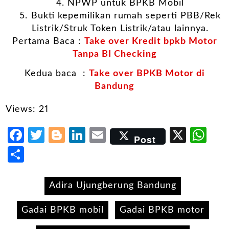
NPWP untuk BPKB Mobil
⁠Bukti kepemilikan rumah seperti PBB/Rek
Listrik/Struk Token Listrik/atau lainnya.
Pertama Baca :
Take over Kredit bpkb Motor
Tanpa BI Checking
Kedua baca :
Take over BPKB Motor di
Bandung
Views: 21
Facebook
Twitter
Blogger
LinkedIn
Email
X
Wh
Post
Share
Adira Ujungberung Bandung
Gadai BPKB mobil
Gadai BPKB motor