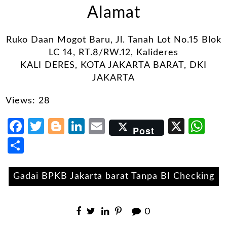
Alamat
Ruko Daan Mogot Baru, Jl. Tanah Lot No.15 Blok
LC 14, RT.8/RW.12, Kalideres
KALI DERES, KOTA JAKARTA BARAT, DKI
JAKARTA
Views: 28
Facebook
Twitter
Blogger
LinkedIn
Email
X
Wh
Post
Share
Gadai BPKB Jakarta barat Tanpa BI Checking
0