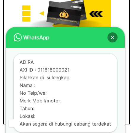
ADIRA
BUNGA RINGAN
GADAI BPKB
MOBIL
PAJAK MATI
PINDAH KEASING
ADIRA
PINJAMAN UANG
TAKE OVER BPKB
AXI ID : 011618000021
TAKE OVER BPKB MOBIL
TAKE OVER
KREDIT MOBIL
TANPA BI CHECKING
Silahkan di isi lengkap
TOP UP PINJAMAN
TOP UP PINJAMAN
Nama :
BPKB MOBIL MOTOR
No Telp/wa:
Take over bpkb mobil dari Adira
Merk Mobil/motor:
Tahun:
Lokasi:
Akan segera di hubungi cabang terdekat