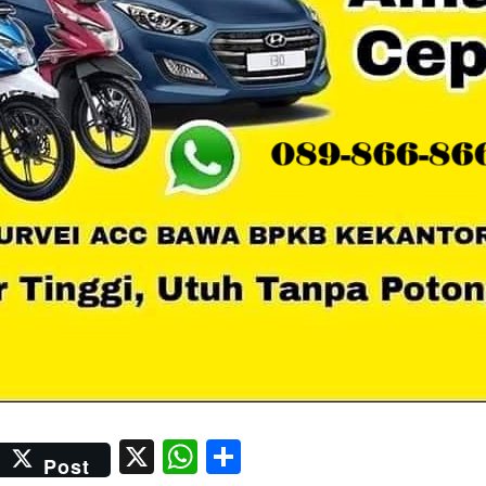
er
kedIn
Email
X
WhatsApp
Share
Post