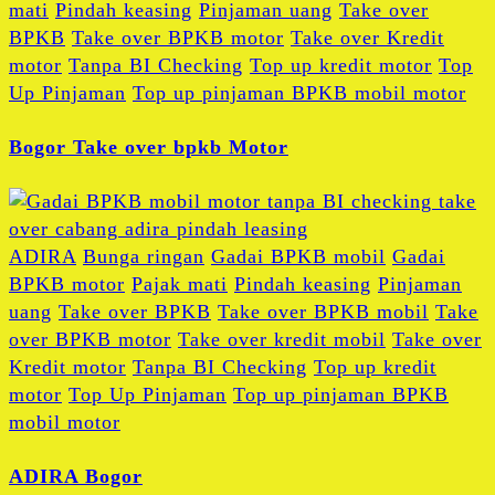
mati
Pindah keasing
Pinjaman uang
Take over
BPKB
Take over BPKB motor
Take over Kredit
motor
Tanpa BI Checking
Top up kredit motor
Top
Up Pinjaman
Top up pinjaman BPKB mobil motor
Bogor Take over bpkb Motor
ADIRA
Bunga ringan
Gadai BPKB mobil
Gadai
BPKB motor
Pajak mati
Pindah keasing
Pinjaman
uang
Take over BPKB
Take over BPKB mobil
Take
over BPKB motor
Take over kredit mobil
Take over
Kredit motor
Tanpa BI Checking
Top up kredit
motor
Top Up Pinjaman
Top up pinjaman BPKB
mobil motor
ADIRA Bogor