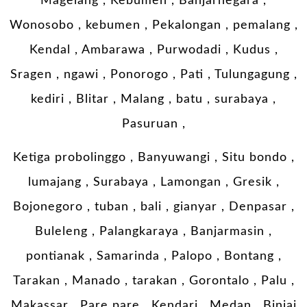
Magelang , Kebumen , Banjarnegara ,
Wonosobo , kebumen , Pekalongan , pemalang ,
Kendal , Ambarawa , Purwodadi , Kudus ,
Sragen , ngawi , Ponorogo , Pati , Tulungagung ,
kediri , Blitar , Malang , batu , surabaya ,
Pasuruan ,
Ketiga probolinggo , Banyuwangi , Situ bondo ,
lumajang , Surabaya , Lamongan , Gresik ,
Bojonegoro , tuban , bali , gianyar , Denpasar ,
Buleleng , Palangkaraya , Banjarmasin ,
pontianak , Samarinda , Palopo , Bontang ,
Tarakan , Manado , tarakan , Gorontalo , Palu ,
Makassar , Pare pare , Kendari , Medan , Binjai