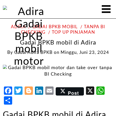
ADIRA
GADAI BPKB MOBIL
TANPA BI
CHECKING
TOP UP PINJAMAN
Gadai BPKB mobil di Adira
By
Gadai Adira BPKB
on
Minggu, Juni 23, 2024
Facebook
Twitter
Blogger
LinkedIn
Email
X
Wh
Post
Share
Gadai BPKB mobil di Adira