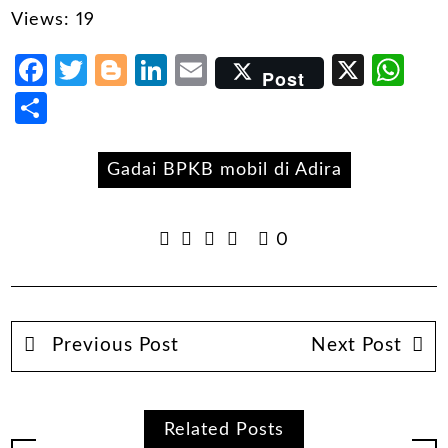
Views: 19
Facebook
Twitter
Blogger
LinkedIn
Email
X
Wh
Post
Share
Gadai BPKB mobil di Adira
0
Previous Post
Next Post
Related Posts