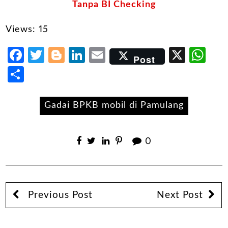
Tanpa BI Checking
Views: 15
Facebook
Twitter
Blogger
LinkedIn
Email
X
Wh
Post
Share
Gadai BPKB mobil di Pamulang
0
Previous Post
Next Post