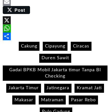
LinkedIn
Post
Email
X
WhatsApp
Share
Cakung
Cipayung
Ciracas
Duren Sawit
Gadai BPKB Mobil Jakarta timur Tanpa BI
Checking
Jakarta Timur
Jatinegara
Kramat Jati
Makasar
Matraman
Pasar Rebo
Pulo Gadung