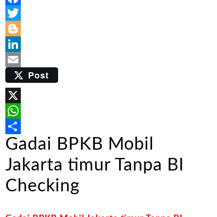
Facebook
Twitter
Blogger
LinkedIn
Post
Email
X
WhatsApp
Gadai BPKB Mobil
Share
Jakarta timur Tanpa BI
Checking