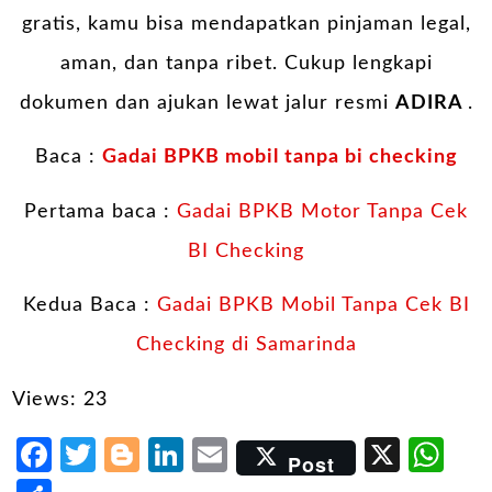
gratis, kamu bisa mendapatkan pinjaman legal,
aman, dan tanpa ribet. Cukup lengkapi
dokumen dan ajukan lewat jalur resmi
ADIRA
.
Baca :
Gadai BPKB mobil tanpa bi checking
Pertama baca :
Gadai BPKB Motor Tanpa Cek
BI Checking
Kedua Baca :
Gadai BPKB Mobil Tanpa Cek BI
Checking di Samarinda
Views: 23
Facebook
Twitter
Blogger
LinkedIn
Email
X
Wh
Post