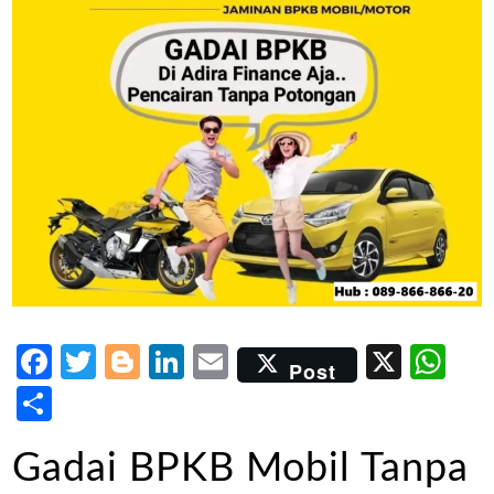
Facebook
Twitter
Blogger
LinkedIn
Email
X
Wh
Post
Share
Gadai BPKB Mobil Tanpa