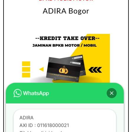
ADIRA Bogor
ADIRA
BUNGA RINGAN
GADAI BPKB
MOBIL
PAJAK MATI
PINDAH KEASING
ADIRA
PINJAMAN UANG
TAKE OVER BPKB
AXI ID : 011618000021
TAKE OVER BPKB MOBIL
TAKE OVER
KREDIT MOBIL
TANPA BI CHECKING