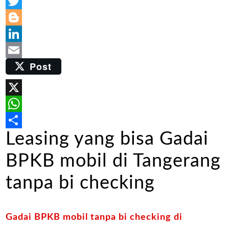
Facebook
Twitter
Blogger
LinkedIn
Post
Email
X
WhatsApp
Leasing yang bisa Gadai
Share
BPKB mobil di Tangerang
tanpa bi checking
Gadai BPKB mobil tanpa bi checking di