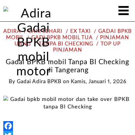
ADIRA
CAIR SEHARI
EX TAXI
GADAI BPKB
MOBIL
GADI BPKB MOBIL TUA
PINJAMAN
UANG
TANPA BI CHECKING
TOP UP
PINJAMAN
Gadai BPKB mobil Tanpa BI Checking
di Tangerang
By
Gadai Adira BPKB
on
Kamis, Januari 1, 2026