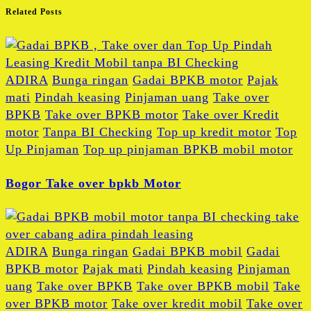
Related Posts
ADIRA
Bunga ringan
Gadai BPKB motor
Pajak
mati
Pindah keasing
Pinjaman uang
Take over
BPKB
Take over BPKB motor
Take over Kredit
motor
Tanpa BI Checking
Top up kredit motor
Top
Up Pinjaman
Top up pinjaman BPKB mobil motor
Bogor Take over bpkb Motor
ADIRA
Bunga ringan
Gadai BPKB mobil
Gadai
BPKB motor
Pajak mati
Pindah keasing
Pinjaman
uang
Take over BPKB
Take over BPKB mobil
Take
over BPKB motor
Take over kredit mobil
Take over