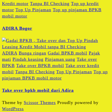
Kredit motor
Tanpa BI Checking
Top up kredit
motor
Top Up Pinjaman
Top up pinjaman BPKB
mobil motor
ADIRA Bogor
ADIRA
Bunga ringan
Gadai BPKB mobil
Pajak
mati
Pindah keasing
Pinjaman uang
Take over
BPKB
Take over BPKB mobil
Take over kredit
mobil
Tanpa BI Checking
Top Up Pinjaman
Top up
pinjaman BPKB mobil motor
Take over bpkb mobil dari Adira
Theme by
Scissor Themes
Proudly powered by
WordPress