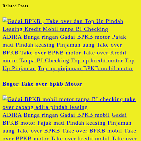
Related Posts
ADIRA
Bunga ringan
Gadai BPKB motor
Pajak
mati
Pindah keasing
Pinjaman uang
Take over
BPKB
Take over BPKB motor
Take over Kredit
motor
Tanpa BI Checking
Top up kredit motor
Top
Up Pinjaman
Top up pinjaman BPKB mobil motor
Bogor Take over bpkb Motor
ADIRA
Bunga ringan
Gadai BPKB mobil
Gadai
BPKB motor
Pajak mati
Pindah keasing
Pinjaman
uang
Take over BPKB
Take over BPKB mobil
Take
over BPKB motor
Take over kredit mobil
Take over