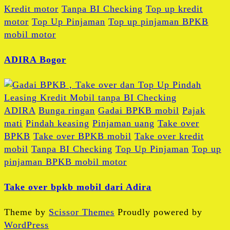
Kredit motor
Tanpa BI Checking
Top up kredit
motor
Top Up Pinjaman
Top up pinjaman BPKB
mobil motor
ADIRA Bogor
ADIRA
Bunga ringan
Gadai BPKB mobil
Pajak
mati
Pindah keasing
Pinjaman uang
Take over
BPKB
Take over BPKB mobil
Take over kredit
mobil
Tanpa BI Checking
Top Up Pinjaman
Top up
pinjaman BPKB mobil motor
Take over bpkb mobil dari Adira
Theme by
Scissor Themes
Proudly powered by
WordPress