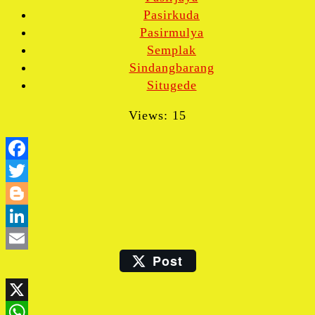
Pasirkuda
Pasirmulya
Semplak
Sindangbarang
Situgede
Views: 15
Facebook
Twitter
Blogger
LinkedIn
Post
Email
X