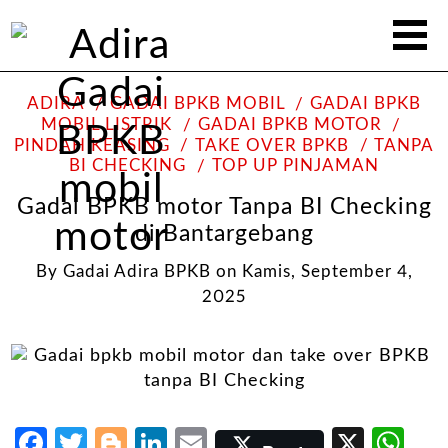
ADIRA
GADAI BPKB MOBIL
GADAI BPKB
MOBIL LISTRIK
GADAI BPKB MOTOR
PINDAH KEASING
TAKE OVER BPKB
TANPA
BI CHECKING
TOP UP PINJAMAN
Gadai BPKB motor Tanpa BI Checking
di Bantargebang
By
Gadai Adira BPKB
on
Kamis, September 4,
2025
Facebook
Twitter
Blogger
LinkedIn
Email
X
Wh