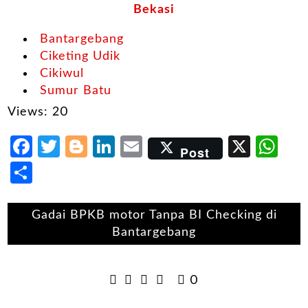
Bekasi
Bantargebang
Ciketing Udik
Cikiwul
Sumur Batu
Views: 20
Facebook
Twitter
Blogger
LinkedIn
Email
X
Wh
Post
Share
Gadai BPKB motor Tanpa BI Checking di
Bantargebang
0