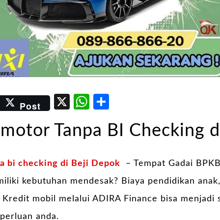
er
kedIn
Email
X
WhatsApp
Share
Post
motor Tanpa BI Checking d
 bi checking di Beji Depok
– Tempat Gadai BPKB 
liki kebutuhan mendesak? Biaya pendidikan anak,
Kredit mobil melalui ADIRA Finance bisa menjadi s
perluan anda.