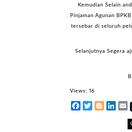
Kemudian Selain anda
Pinjaman Agunan BPKB m
tersebar di seluruh pe
Selanjutnya Segera aj
B
Views: 16
Facebook
Twitter
Blogg
Lin