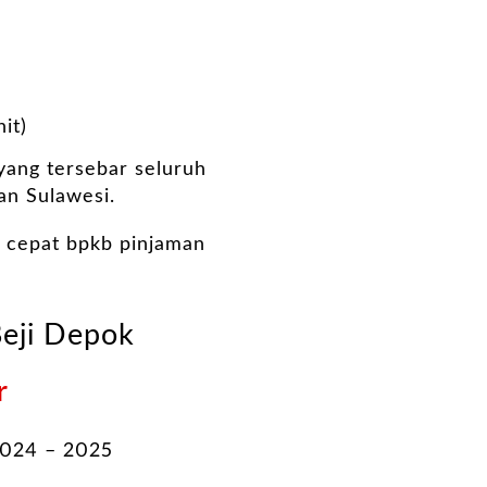
it)
 yang tersebar seluruh
an Sulawesi.
 cepat bpkb pinjaman
Beji Depok
r
2024 – 2025