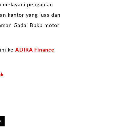
ga melayani pengajuan
an kantor yang luas dan
njaman Gadai Bpkb motor
ini ke
ADIRA Finance
,
ok
k