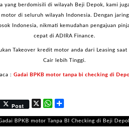
 yang berdomisili di wilayah Beji Depok, kami ju
otor di seluruh wilayah Indonesia. Dengan jaring
losok Indonesia, nikmati kemudahan pengajuan pi
cepat di ADIRA Finance.
ukan Takeover kredit motor anda dari Leasing saat 
Cair lebih Tinggi.
aca :
Gadai BPKB motor tanpa bi checking di Dep
er
kedIn
Email
X
WhatsApp
Share
Post
Gadai BPKB motor Tanpa BI Checking di Beji Depo