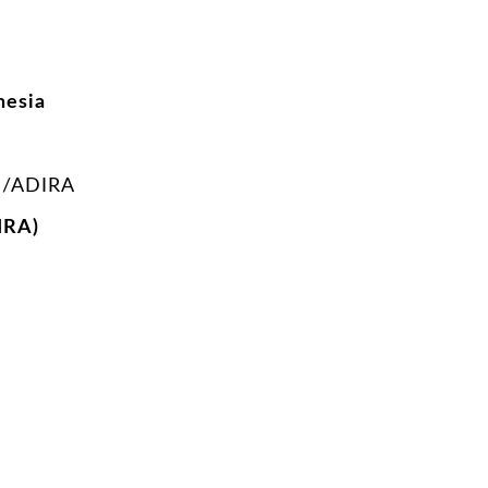
nesia
/ADIRA
IRA)