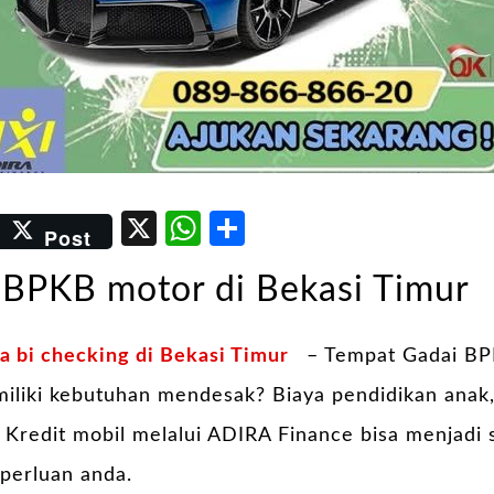
er
kedIn
Email
X
WhatsApp
Share
Post
 BPKB motor di Bekasi Timur
 bi checking di Bekasi Timur
– Tempat Gadai BP
iliki kebutuhan mendesak? Biaya pendidikan anak,
Kredit mobil melalui ADIRA Finance bisa menjadi s
perluan anda.