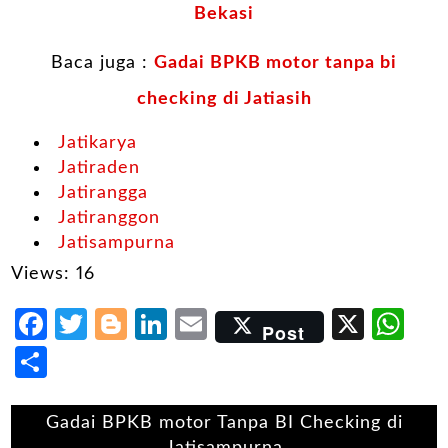
Bekasi
Baca juga :
Gadai BPKB motor tanpa bi
checking di Jatiasih
Jatikarya
Jatiraden
Jatirangga
Jatiranggon
Jatisampurna
Views: 16
Facebook
Twitter
Blogger
LinkedIn
Email
X
Wh
Post
Share
Gadai BPKB motor Tanpa BI Checking di