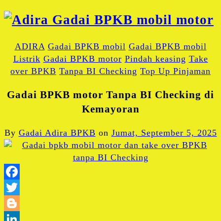
ADIRA
Gadai BPKB mobil
Gadai BPKB mobil
Listrik
Gadai BPKB motor
Pindah keasing
Take
over BPKB
Tanpa BI Checking
Top Up Pinjaman
Gadai BPKB motor Tanpa BI Checking di
Kemayoran
By
Gadai Adira BPKB
on
Jumat, September 5, 2025
Facebook
Twitter
Blogger