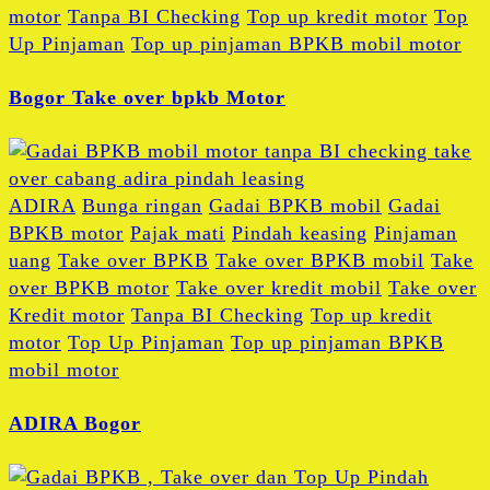
motor
Tanpa BI Checking
Top up kredit motor
Top
Up Pinjaman
Top up pinjaman BPKB mobil motor
Bogor Take over bpkb Motor
ADIRA
Bunga ringan
Gadai BPKB mobil
Gadai
BPKB motor
Pajak mati
Pindah keasing
Pinjaman
uang
Take over BPKB
Take over BPKB mobil
Take
over BPKB motor
Take over kredit mobil
Take over
Kredit motor
Tanpa BI Checking
Top up kredit
motor
Top Up Pinjaman
Top up pinjaman BPKB
mobil motor
ADIRA Bogor