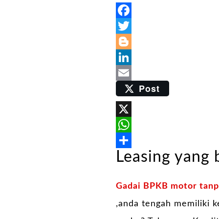
Facebook
Twitter
Blogger
LinkedIn
Post
Email
X
WhatsApp
Leasing yang
Share
Gadai BPKB motor tanp
,anda tengah memiliki 