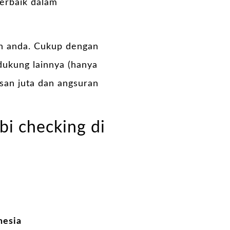
terbaik dalam
n anda. Cukup dengan
ukung lainnya (hanya
usan juta dan angsuran
bi checking di
nesia