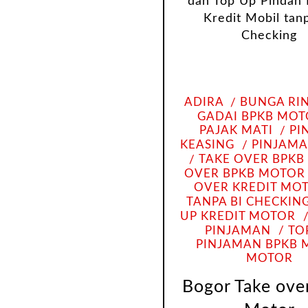
ADIRA
BUNGA RI
GADAI BPKB MO
PAJAK MATI
PI
KEASING
PINJAM
TAKE OVER BPKB
OVER BPKB MOTOR
OVER KREDIT MO
TANPA BI CHECKIN
UP KREDIT MOTOR
PINJAMAN
TO
PINJAMAN BPKB 
MOTOR
Bogor Take ove