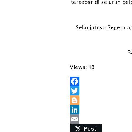
tersebar di seluruh pe
Selanjutnya Segera a
B
Views: 18
Facebook
Twitter
Blogger
LinkedIn
Post
Email