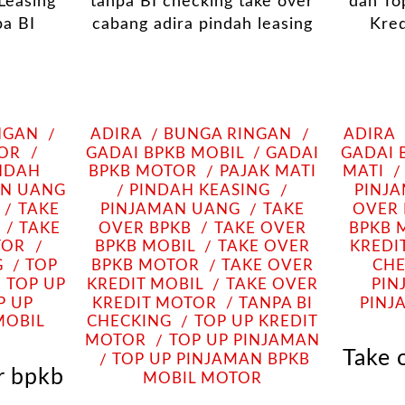
NGAN
ADIRA
BUNGA RINGAN
ADIRA
TOR
GADAI BPKB MOBIL
GADAI
GADAI 
NDAH
BPKB MOTOR
PAJAK MATI
MATI
AN UANG
PINDAH KEASING
PINJ
TAKE
PINJAMAN UANG
TAKE
OVER 
TAKE
OVER BPKB
TAKE OVER
BPKB 
TOR
BPKB MOBIL
TAKE OVER
KREDI
G
TOP
BPKB MOTOR
TAKE OVER
CHE
TOP UP
KREDIT MOBIL
TAKE OVER
PIN
P UP
KREDIT MOTOR
TANPA BI
PINJ
MOBIL
CHECKING
TOP UP KREDIT
MOTOR
TOP UP PINJAMAN
Take 
TOP UP PINJAMAN BPKB
r bpkb
MOBIL MOTOR