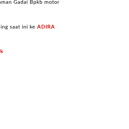
njaman Gadai Bpkb motor
ng saat ini ke
ADIRA
ok