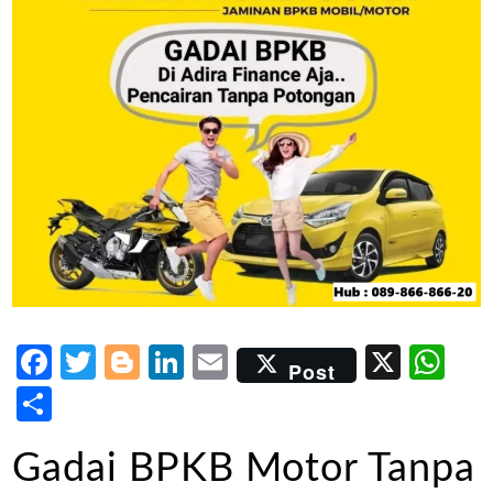
Facebook
Twitter
Blogger
LinkedIn
Email
X
Wh
Post
Share
Gadai BPKB Motor Tanpa