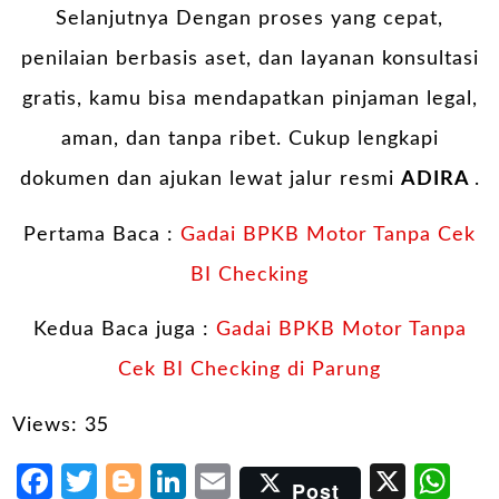
Selanjutnya Dengan proses yang cepat,
penilaian berbasis aset, dan layanan konsultasi
gratis, kamu bisa mendapatkan pinjaman legal,
aman, dan tanpa ribet. Cukup lengkapi
dokumen dan ajukan lewat jalur resmi
ADIRA
.
Pertama Baca :
Gadai BPKB Motor Tanpa Cek
BI Checking
Kedua Baca juga :
Gadai BPKB Motor Tanpa
Cek BI Checking di Parung
Views: 35
Facebook
Twitter
Blogger
LinkedIn
Email
X
Wh
Post