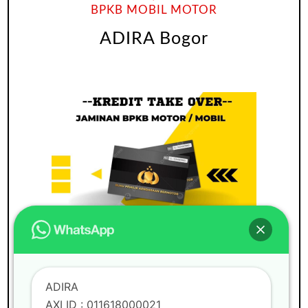
BPKB MOBIL MOTOR
ADIRA Bogor
ADIRA
BUNGA RINGAN
GADAI BPKB
MOBIL
PAJAK MATI
PINDAH KEASING
ADIRA
PINJAMAN UANG
TAKE OVER BPKB
AXI ID : 011618000021
TAKE OVER BPKB MOBIL
TAKE OVER