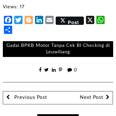
Views: 17
Facebook
Twitter
Blogger
LinkedIn
Email
X
Wh
Post
Share
Gadai BPKB Motor Tanpa Cek BI Checking di
Leuwiliang
0
Previous Post
Next Post