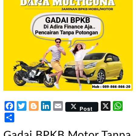
Facebook
Twitter
Blogger
LinkedIn
Email
X
Wh
Post
Share
Gadai BPKB Motor Tanpa