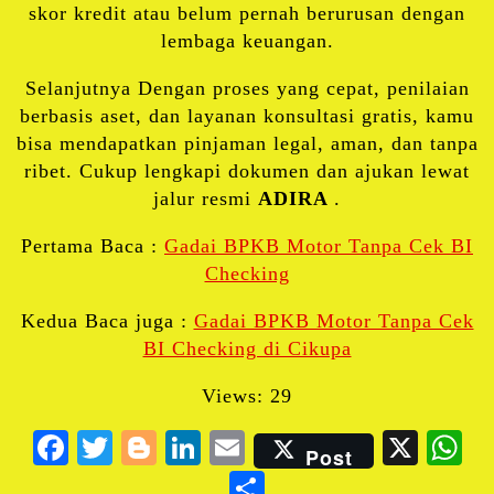
skor kredit atau belum pernah berurusan dengan
lembaga keuangan.
Selanjutnya Dengan proses yang cepat, penilaian
berbasis aset, dan layanan konsultasi gratis, kamu
bisa mendapatkan pinjaman legal, aman, dan tanpa
ribet. Cukup lengkapi dokumen dan ajukan lewat
jalur resmi
ADIRA
.
Pertama Baca :
Gadai BPKB Motor Tanpa Cek BI
Checking
Kedua Baca juga :
Gadai BPKB Motor Tanpa Cek
BI Checking di Cikupa
Views: 29
Facebook
Twitter
Blogger
LinkedIn
Email
X
W
Post
Share