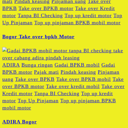
mati
Pindah keasing
Pinjaman uang
Take over
BPKB
Take over BPKB motor
Take over Kredit
motor
Tanpa BI Checking
Top up kredit motor
Top
Up Pinjaman
Top up pinjaman BPKB mobil motor
Bogor Take over bpkb Motor
ADIRA
Bunga ringan
Gadai BPKB mobil
Gadai
BPKB motor
Pajak mati
Pindah keasing
Pinjaman
uang
Take over BPKB
Take over BPKB mobil
Take
over BPKB motor
Take over kredit mobil
Take over
Kredit motor
Tanpa BI Checking
Top up kredit
motor
Top Up Pinjaman
Top up pinjaman BPKB
mobil motor
ADIRA Bogor