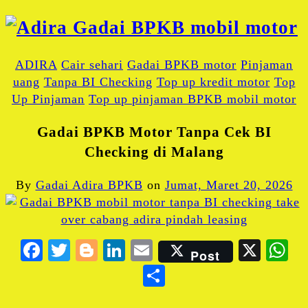
ADIRA
Cair sehari
Gadai BPKB motor
Pinjaman
uang
Tanpa BI Checking
Top up kredit motor
Top
Up Pinjaman
Top up pinjaman BPKB mobil motor
Gadai BPKB Motor Tanpa Cek BI
Checking di Malang
By
Gadai Adira BPKB
on
Jumat, Maret 20, 2026
Facebook
Twitter
Blogger
LinkedIn
Email
X
W
Post
Share