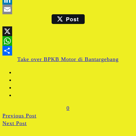
LinkedIn
Post
Email
X
WhatsApp
Take over BPKB Motor di Bantargebang
Share
0
Previous Post
Next Post