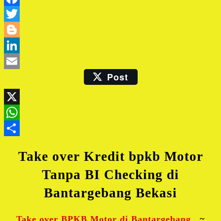
Facebook
Twitter
Blogger
LinkedIn
Post
Email
X
WhatsApp
Share
Take over Kredit bpkb Motor
Tanpa BI Checking di
Bantargebang Bekasi
Take over BPKB Motor di Bantargebang
~