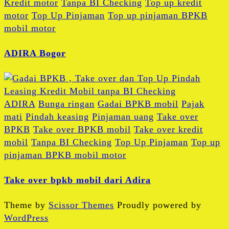
Kredit motor
Tanpa BI Checking
Top up kredit
motor
Top Up Pinjaman
Top up pinjaman BPKB
mobil motor
ADIRA Bogor
ADIRA
Bunga ringan
Gadai BPKB mobil
Pajak
mati
Pindah keasing
Pinjaman uang
Take over
BPKB
Take over BPKB mobil
Take over kredit
mobil
Tanpa BI Checking
Top Up Pinjaman
Top up
pinjaman BPKB mobil motor
Take over bpkb mobil dari Adira
Theme by
Scissor Themes
Proudly powered by
WordPress