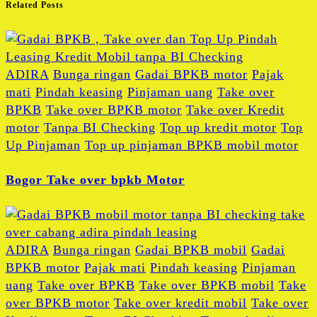
Related Posts
ADIRA
Bunga ringan
Gadai BPKB motor
Pajak
mati
Pindah keasing
Pinjaman uang
Take over
BPKB
Take over BPKB motor
Take over Kredit
motor
Tanpa BI Checking
Top up kredit motor
Top
Up Pinjaman
Top up pinjaman BPKB mobil motor
Bogor Take over bpkb Motor
ADIRA
Bunga ringan
Gadai BPKB mobil
Gadai
BPKB motor
Pajak mati
Pindah keasing
Pinjaman
uang
Take over BPKB
Take over BPKB mobil
Take
over BPKB motor
Take over kredit mobil
Take over