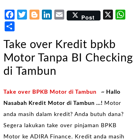
Facebook
Twitter
Blogger
LinkedIn
Email
X
Wh
Post
Share
Take over Kredit bpkb
Motor Tanpa BI Checking
di Tambun
Take over BPKB Motor di Tambun
~ Hallo
Nasabah Kredit Motor di Tambun …!
Motor
anda masih dalam kredit? Anda butuh dana?
Segera lakukan take over pinjaman BPKB
Motor ke ADIRA Finance. Kredit anda masih