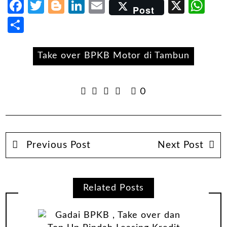
Facebook
Twitter
Blogger
LinkedIn
Email
X
Wh
Post
Share
Take over BPKB Motor di Tambun
0
Previous Post
Next Post
Related Posts