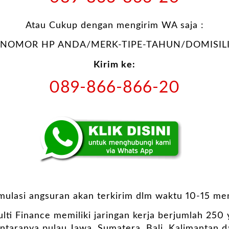
Atau Cukup dengan mengirim WA saja :
NOMOR HP ANDA/MERK-TIPE-TAHUN/DOMISILI
Kirim ke:
089-866-866-20
imulasi angsuran akan terkirim dlm waktu 10-15 men
lti Finance memiliki jaringan kerja berjumlah 250
antaranya pulau Jawa, Sumatera, Bali, Kalimantan d