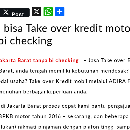
er
kedIn
Email
X
WhatsApp
Share
Post
 bisa Take over kredit moto
bi checking
akarta Barat tanpa bi checking
– Jasa Take over 
Barat, anda tengah memiliki kebutuhan mendesak? 
dal usaha? Take over Kredit mobil melalui ADIRA F
emenuhan berbagai keperluan anda.
r
di Jakarta Barat proses cepat kami bantu pengaju
BPKB motor tahun 2016 – sekarang, dan bebera
erlukan) nikmati pinjaman dengan plafon tinggi sam