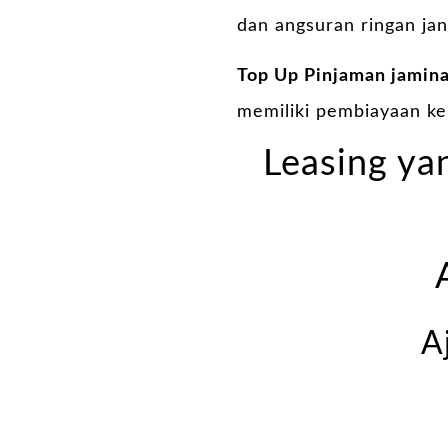
dan angsuran ringan jan
Top Up Pinjaman jamin
memiliki pembiayaan k
Leasing yan
A