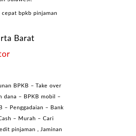
 cepat bpkb pinjaman
rta Barat
tor
unan BPKB – Take over
n dana – BPKB mobil –
B – Penggadaian – Bank
Cash – Murah – Cari
edit pinjaman , Jaminan