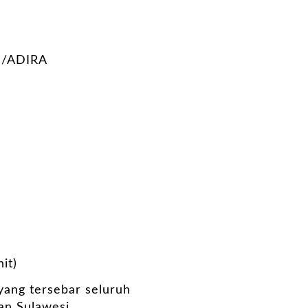
/ADIRA
it)
 yang tersebar seluruh
an Sulawesi.