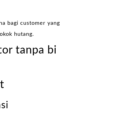
ana bagi customer yang
okok hutang.
tor tanpa bi
t
si