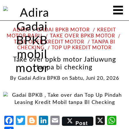
ADIRA
GADAI BPKB MOTOR
KREDIT
MOTOR BARU
TAKE OVER BPKB MOTOR
TAKE OVER KREDIT MOTOR
TANPA BI
CHECKING
TOP UP KREDIT MOTOR
Take over bpkb motor Jatiuwung
tanpa bi checking
By
Gadai Adira BPKB
on
Sabtu, Juni 20, 2026
Facebook
Twitter
Blogger
LinkedIn
Email
X
Wh
Post