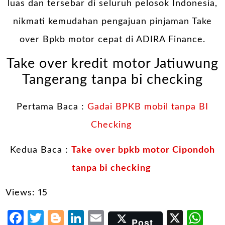
luas dan tersebar di seluruh pelosok Indonesia,
nikmati kemudahan pengajuan pinjaman Take
over Bpkb motor cepat di ADIRA Finance.
Take over kredit motor Jatiuwung
Tangerang tanpa bi checking
Pertama Baca :
Gadai BPKB mobil tanpa BI
Checking
Kedua Baca :
Take over bpkb motor Cipondoh
tanpa bi checking
Views: 15
Facebook
Twitter
Blogger
LinkedIn
Email
X
Wh
Post