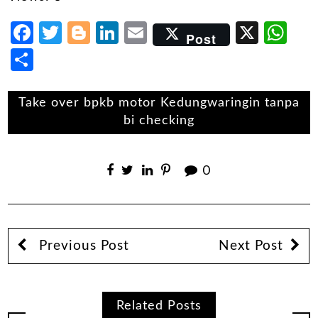
Facebook
Twitter
Blogger
LinkedIn
Email
X
Wh
Post
Share
Take over bpkb motor Kedungwaringin tanpa
bi checking
0
Previous Post
Next Post
Related Posts