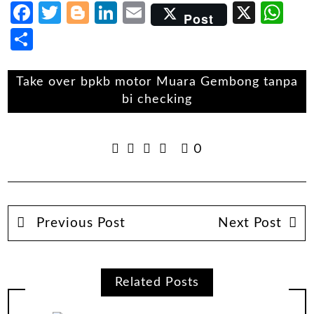
Facebook
Twitter
Blogger
LinkedIn
Email
X
Wh
Post
Share
Take over bpkb motor Muara Gembong tanpa
bi checking
0
Previous Post
Next Post
Related Posts