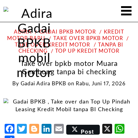
ADIRA
GADAI BPKB MOTOR
KREDIT
MOTOR BARU
TAKE OVER BPKB MOTOR
TAKE OVER KREDIT MOTOR
TANPA BI
CHECKING
TOP UP KREDIT MOTOR
Take over bpkb motor Muara
Gembong tanpa bi checking
By
Gadai Adira BPKB
on
Rabu, Juni 17, 2026
Facebook
Twitter
Blogger
LinkedIn
Email
X
Wh
Post