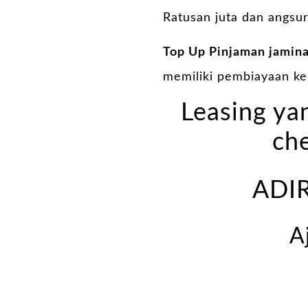
Ratusan juta dan angsur
Top Up Pinjaman jamin
memiliki pembiayaan k
Leasing yan
che
ADIR
A