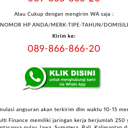
Atau Cukup dengan mengirim WA saja :
NOMOR HP ANDA/MERK-TIPE-TAHUN/DOMISILI
Kirim ke:
089-866-866-20
imulasi angsuran akan terkirim dlm waktu 10-15 men
lti Finance memiliki jaringan kerja berjumlah 250
antaranya pulau Jawa, Sumatera, Bali, Kalimantan d