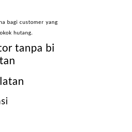
ana bagi customer yang
okok hutang.
tor tanpa bi
atan
latan
si