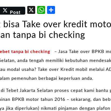
er
kedIn
Email
X
WhatsApp
Share
Post
 bisa Take over kredit moto
tan tanpa bi checking
ebet tanpa bi checking
– Jasa Take over BPKB m
 Selatan, anda tengah memiliki kebutuhan mendesak
tau modal usaha? Take over Kredit mobil melalui A
 dalam pemenuhan berbagai keperluan anda.
r
di Tebet Jakarta Selatan proses cepat kami bantu
minan BPKB motor tahun 2016 – sekarang, dan b
a jika diperlukan) nikmati pinjaman dengan plafon