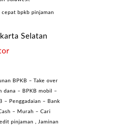
 cepat bpkb pinjaman
karta Selatan
tor
unan BPKB – Take over
n dana – BPKB mobil –
B – Penggadaian – Bank
Cash – Murah – Cari
edit pinjaman , Jaminan