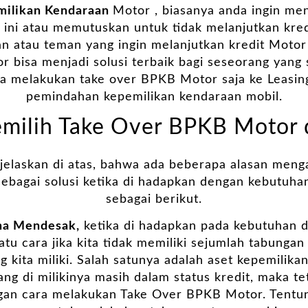
milikan Kendaraan
Motor , biasanya anda ingin me
t ini atau memutuskan untuk tidak melanjutkan kred
an atau teman yang ingin melanjutkan kredit Motor
r bisa menjadi solusi terbaik bagi seseorang yan
ya melakukan take over BPKB Motor saja ke Leasin
pemindahan kepemilikan kendaraan mobil.
milih Take Over BPKB Motor 
 jelaskan di atas, bahwa ada beberapa alasan men
bagai solusi ketika di hadapkan dengan kebutuhan 
sebagai berikut.
na Mendesak,
ketika di hadapkan pada kebutuhan 
atu cara jika kita tidak memiliki sejumlah tabunga
g kita miliki. Salah satunya adalah aset kepemilik
g di milikinya masih dalam status kredit, maka t
an cara melakukan Take Over BPKB Motor. Tentuny