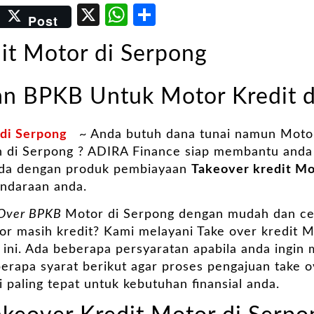
er
kedIn
Email
X
WhatsApp
Share
Post
it Motor di Serpong
an BPKB Untuk Motor Kredit 
 di Serpong
~ Anda butuh dana tunai namun Motor
an di Serpong ? ADIRA Finance siap membantu anda
nda dengan produk pembiayaan
Takeover kredit Mo
endaraan anda.
 Over BPKB
Motor di Serpong dengan mudah dan ce
r masih kredit? Kami melayani Take over kredit Mo
 ini. Ada beberapa persyaratan apabila anda ingin
rapa syarat berikut agar proses pengajuan take o
i paling tepat untuk kebutuhan finansial anda.