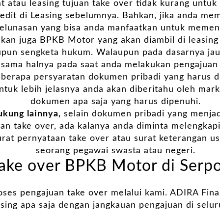
t atau leasing tujuan take over tidak kurang untu
redit di Leasing sebelumnya. Bahkan, jika anda me
pelunasan yang bisa anda manfaatkan untuk memenu
ikan juga BPKB Motor yang akan diambil di leasin
pun sengketa hukum. Walaupun pada dasarnya jau
sama halnya pada saat anda melakukan pengajuan 
berapa persyaratan dokumen pribadi yang harus di
ntuk lebih jelasnya anda akan diberitahu oleh mar
dokumen apa saja yang harus dipenuhi.
kung lainnya,
selain dokumen pribadi yang menjad
an take over, ada kalanya anda diminta melengka
surat pernyataan take over atau surat keterangan u
seorang pegawai swasta atau negeri.
ake over BPKB Motor di Serp
ses pengajuan take over melalui kami. ADIRA Fina
ing apa saja dengan jangkauan pengajuan di selur