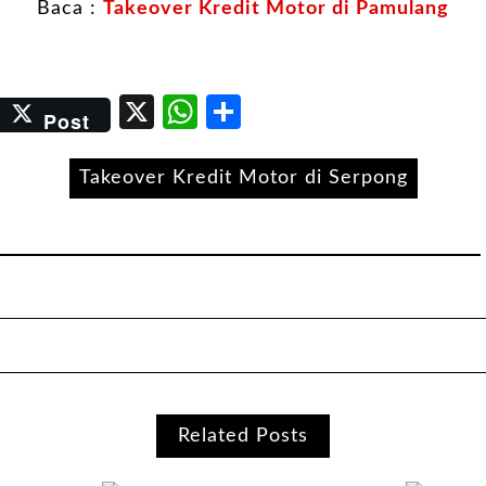
Baca :
Takeover Kredit Motor di Pamulang
er
kedIn
Email
X
WhatsApp
Share
Post
Takeover Kredit Motor di Serpong
Related Posts