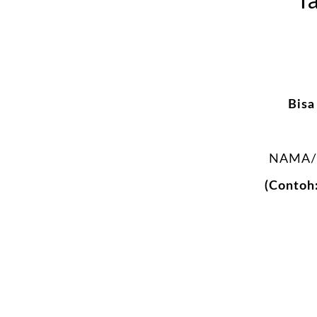
T
Bisa
NAMA/
(Contoh