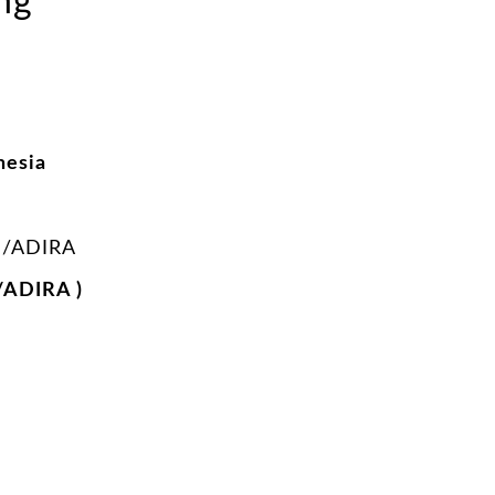
ng
nesia
/ADIRA
/ADIRA )