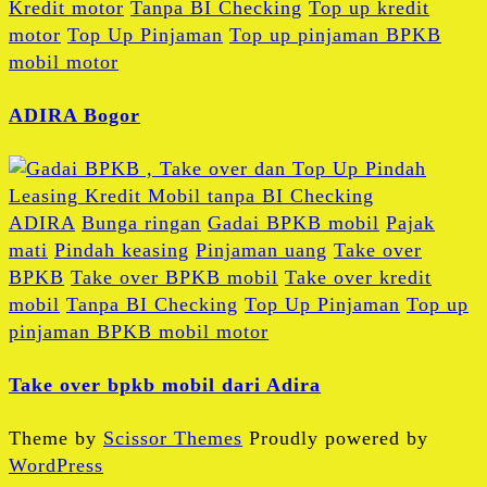
Kredit motor
Tanpa BI Checking
Top up kredit
motor
Top Up Pinjaman
Top up pinjaman BPKB
mobil motor
ADIRA Bogor
ADIRA
Bunga ringan
Gadai BPKB mobil
Pajak
mati
Pindah keasing
Pinjaman uang
Take over
BPKB
Take over BPKB mobil
Take over kredit
mobil
Tanpa BI Checking
Top Up Pinjaman
Top up
pinjaman BPKB mobil motor
Take over bpkb mobil dari Adira
Theme by
Scissor Themes
Proudly powered by
WordPress