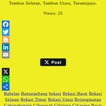
Tambun Selatan, Tambun Utara, Tarumajaya.
Views: 25
Facebook
Twitter
Blogger
LinkedIn
Post
Email
X
WhatsApp
Babelan
Bantargebang
bekasi
Bekasi Barat
Bekasi
Share
Selatan
Bekasi Timur
Bekasi Utara
Bojongmangu
Cabangbungin
Cibarusah
Cibitung
Cikarang Barat