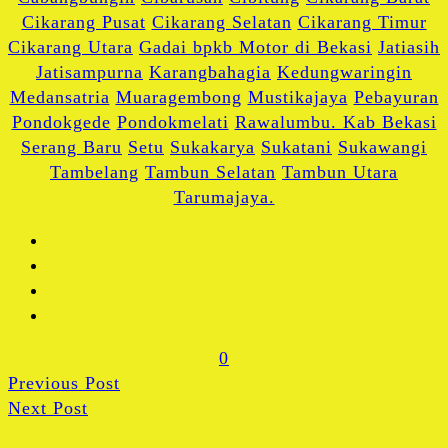
Cikarang Pusat
Cikarang Selatan
Cikarang Timur
Cikarang Utara
Gadai bpkb Motor di Bekasi
Jatiasih
Jatisampurna
Karangbahagia
Kedungwaringin
Medansatria
Muaragembong
Mustikajaya
Pebayuran
Pondokgede
Pondokmelati
Rawalumbu. Kab Bekasi
Serang Baru
Setu
Sukakarya
Sukatani
Sukawangi
Tambelang
Tambun Selatan
Tambun Utara
Tarumajaya.
0
Previous Post
Next Post