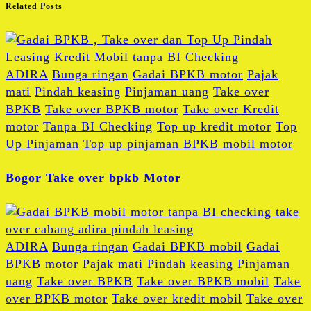
Related Posts
ADIRA
Bunga ringan
Gadai BPKB motor
Pajak
mati
Pindah keasing
Pinjaman uang
Take over
BPKB
Take over BPKB motor
Take over Kredit
motor
Tanpa BI Checking
Top up kredit motor
Top
Up Pinjaman
Top up pinjaman BPKB mobil motor
Bogor Take over bpkb Motor
ADIRA
Bunga ringan
Gadai BPKB mobil
Gadai
BPKB motor
Pajak mati
Pindah keasing
Pinjaman
uang
Take over BPKB
Take over BPKB mobil
Take
over BPKB motor
Take over kredit mobil
Take over