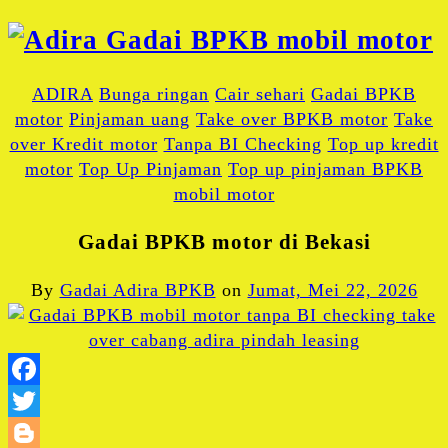
ADIRA
Bunga ringan
Cair sehari
Gadai BPKB
motor
Pinjaman uang
Take over BPKB motor
Take
over Kredit motor
Tanpa BI Checking
Top up kredit
motor
Top Up Pinjaman
Top up pinjaman BPKB
mobil motor
Gadai BPKB motor di Bekasi
By
Gadai Adira BPKB
on
Jumat, Mei 22, 2026
Facebook
Twitter