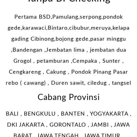
Pertama BSD,Pamulang,serpong,pondok
gede,karawaci,Bintaro,cibubur,meruya,kelapa
gading Cibinong,bojong gede,pasar minggu
,Bandengan ,Jembatan lima , jembatan dua
Grogol , petamburan ,Cempaka , Sunter ,
Cengkareng , Cakung , Pondok Pinang Pasar
rebo ( cawang) , Duren sawit, ciledug , tangsel
Cabang Provinsi
BALI , BENGKULU , BANTEN , YOGYAKARTA ,
DKI JAKARTA , GORONTALO , JAMBI , JAWA
BARAT , JAWA TENGAH , JAWA TIMUR ,