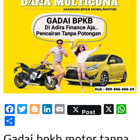
Facebook
Twitter
Blogger
LinkedIn
Email
X
Wh
Post
Share
Gadai bpkb motor tanpa