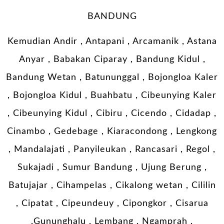
BANDUNG
Kemudian Andir , Antapani , Arcamanik , Astana
Anyar , Babakan Ciparay , Bandung Kidul ,
Bandung Wetan , Batununggal , Bojongloa Kaler
, Bojongloa Kidul , Buahbatu , Cibeunying Kaler
, Cibeunying Kidul , Cibiru , Cicendo , Cidadap ,
Cinambo , Gedebage , Kiaracondong , Lengkong
, Mandalajati , Panyileukan , Rancasari , Regol ,
Sukajadi , Sumur Bandung , Ujung Berung ,
Batujajar , Cihampelas , Cikalong wetan , Cililin
, Cipatat , Cipeundeuy , Cipongkor , Cisarua
,Gununghalu , Lembang , Ngamprah ,