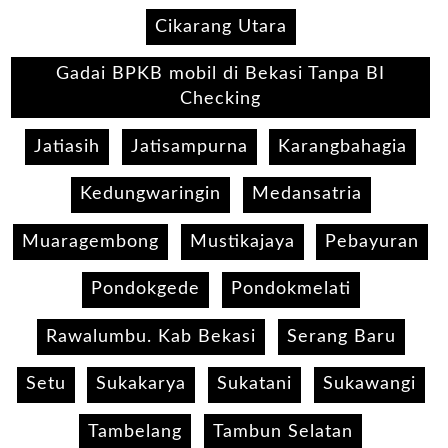
Cikarang Utara
Gadai BPKB mobil di Bekasi Tanpa BI
Checking
Jatiasih
Jatisampurna
Karangbahagia
Kedungwaringin
Medansatria
Muaragembong
Mustikajaya
Pebayuran
Pondokgede
Pondokmelati
Rawalumbu. Kab Bekasi
Serang Baru
Setu
Sukakarya
Sukatani
Sukawangi
Tambelang
Tambun Selatan