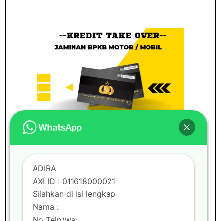
ADIRA
BUNGA RINGAN
GADAI BPKB
MOBIL
PAJAK MATI
PINDAH KEASING
ADIRA
PINJAMAN UANG
TAKE OVER BPKB
AXI ID : 011618000021
TAKE OVER BPKB MOBIL
TAKE OVER
KREDIT MOBIL
TANPA BI CHECKING
Silahkan di isi lengkap
TOP UP PINJAMAN
TOP UP PINJAMAN
Nama :
BPKB MOBIL MOTOR
No Telp/wa: