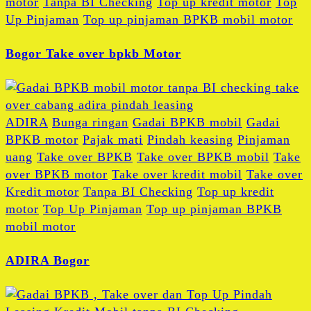
motor
Tanpa BI Checking
Top up kredit motor
Top
Up Pinjaman
Top up pinjaman BPKB mobil motor
Bogor Take over bpkb Motor
ADIRA
Bunga ringan
Gadai BPKB mobil
Gadai
BPKB motor
Pajak mati
Pindah keasing
Pinjaman
uang
Take over BPKB
Take over BPKB mobil
Take
over BPKB motor
Take over kredit mobil
Take over
Kredit motor
Tanpa BI Checking
Top up kredit
motor
Top Up Pinjaman
Top up pinjaman BPKB
mobil motor
ADIRA Bogor