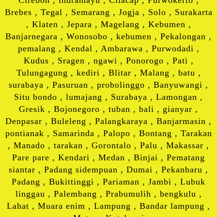
Cirebon , indramayu , Cilacap , Purwokerto ,
Brebes , Tegal , Semarang , Jogja , Solo , Surakarta
, Klaten , Jepara , Magelang , Kebumen ,
Banjarnegara , Wonosobo , kebumen , Pekalongan ,
pemalang , Kendal , Ambarawa , Purwodadi ,
Kudus , Sragen , ngawi , Ponorogo , Pati ,
Tulungagung , kediri , Blitar , Malang , batu ,
surabaya , Pasuruan , probolinggo , Banyuwangi ,
Situ bondo , lumajang , Surabaya , Lamongan ,
Gresik , Bojonegoro , tuban , bali , gianyar ,
Denpasar , Buleleng , Palangkaraya , Banjarmasin ,
pontianak , Samarinda , Palopo , Bontang , Tarakan
, Manado , tarakan , Gorontalo , Palu , Makassar ,
Pare pare , Kendari , Medan , Binjai , Pematang
siantar , Padang sidempuan , Dumai , Pekanbaru ,
Padang , Bukittinggi , Pariaman , Jambi , Lubuk
linggau , Palembang , Prabumulih , bengkulu ,
Lahat , Muara enim , Lampung , Bandar lampung ,