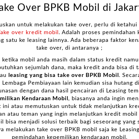
Take Over BPKB Mobil di Jakart
kan untuk melakukan take over, perlu di ketahui d
ake over kredit mobil
. Adalah proses pemindahan k
g satu ke leasing lainnya. Ada beberapa faktor ke
take over, di antaranya ;
, ketika mobil anda masih dalam status kredit namu
utuhkan sejumlah dana, maka kredit anda bisa di 
tau
leasing yang bisa
take over BPKB Mobil
. Seca
 Lembaga Pembiayaan lain kemudian sisa hutang 
lunasan dengan dana hasil pencairan di Leasing tem
milikan Kendaraan Mobil
, biasanya anda ingin me
t ini atau memutuskan untuk tidak melanjutkan kred
an atau teman yang ingin melanjutkan kredit mobil 
l bisa menjadi solusi terbaik bagi seseorang yan
ya melakukan take over BPKB mobil saja ke Leasin
pemindahan kepemilikan kendaraan mobil.