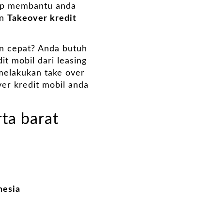
siap membantu anda
an
Takeover kredit
n cepat? Anda butuh
t mobil dari leasing
 melakukan take over
er kredit mobil anda
rta barat
nesia