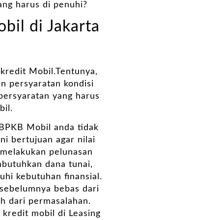
ang harus di penuhi?
il di Jakarta
redit Mobil.Tentunya,
n persyaratan kondisi
 persyaratan yang harus
il.
t BPKB Mobil anda tidak
i bertujuan agar nilai
k melakukan pelunasan
mbutuhkan dana tunai,
hi kebutuhan finansial.
 sebelumnya bebas dari
h dari permasalahan.
redit mobil di Leasing