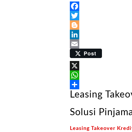
Facebook
Twitter
Blogger
LinkedIn
Post
Email
X
WhatsApp
Leasing Takeov
Share
Solusi Pinjam
Leasing Takeover Kredit